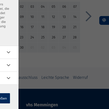
rs
01
02
03
04
05
06
07
ei, die
ndet
08
09
10
11
12
13
14
ger
 die
dung
15
16
17
18
19
20
21
22
23
24
25
26
27
28
29
30
01
02
03
04
05
Haftungsausschluss
Leichte Sprache
Widerruf
ießen
vhs Memmingen