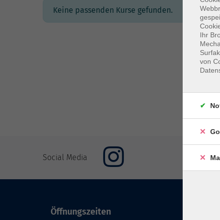
Webbr
Keine passenden Kurse gefunden.
gespei
Cookie
Ihr Br
Mechan
Surfak
von Co
Daten
No
Go
Social Media
Ma
Öffnungszeiten
Inhal