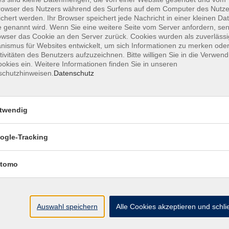
owser des Nutzers während des Surfens auf dem Computer des Nutze
chert werden. Ihr Browser speichert jede Nachricht in einer kleinen Dat
 genannt wird. Wenn Sie eine weitere Seite vom Server anfordern, se
owser das Cookie an den Server zurück. Cookies wurden als zuverlässi
ismus für Websites entwickelt, um sich Informationen zu merken oder
tivitäten des Benutzers aufzuzeichnen. Bitte willigen Sie in die Verwen
okies ein. Weitere Informationen finden Sie in unseren
schutzhinweisen.
Datenschutz
twendig
ogle-Tracking
Impressum
Barrierefreiheit
Datenschutzerklärung
AGB
tomo
Auswahl speichern
Alle Cookies akzeptieren und schl
te
Programm