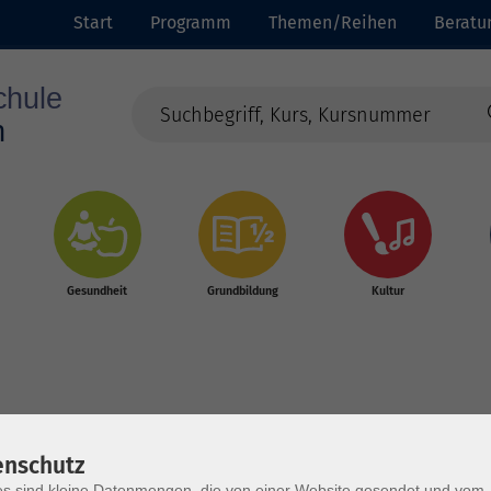
Start
Programm
Themen/Reihen
Beratu
Gesundheit
Grundbildung
Kultur
enschutz
s sind kleine Datenmengen, die von einer Website gesendet und vom