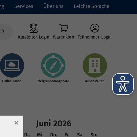
ng
Services
Über uns
Leichte Sprache
Kursleiter-Login
Warenkorb
Teilnehmer-Login
Online-Kurse
Zielgruppenangebote
Außenstellen
×
Juni 2026
Mo.
Di.
Mi.
Do.
Fr.
Sa.
So.