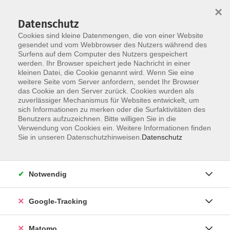
×
Datenschutz
Cookies sind kleine Datenmengen, die von einer Website
gesendet und vom Webbrowser des Nutzers während des
Surfens auf dem Computer des Nutzers gespeichert
Skip to main content
werden. Ihr Browser speichert jede Nachricht in einer
kleinen Datei, die Cookie genannt wird. Wenn Sie eine
weitere Seite vom Server anfordern, sendet Ihr Browser
das Cookie an den Server zurück. Cookies wurden als
Außenstellen
zuverlässiger Mechanismus für Websites entwickelt, um
sich Informationen zu merken oder die Surfaktivitäten des
Benutzers aufzuzeichnen. Bitte willigen Sie in die
Verwendung von Cookies ein. Weitere Informationen finden
Sie in unseren Datenschutzhinweisen.
Datenschutz
57 Kurse
Notwendig
Buchen Sie möglichst ortsnah, um Zeit und
Google-Tracking
Geld zu sparen und der Umwelt etwas Gutes zu
tun!
Matomo