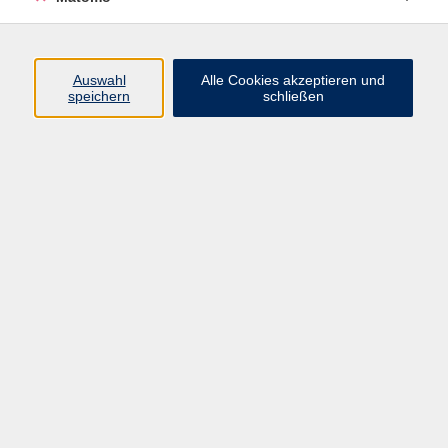
Kurse nach Themen
Babenhausen
15
Bad Grönenbach
24
Auswahl
Alle Cookies akzeptieren und
speichern
schließen
Buxheim
2
Erkheim
4
Legau / Illerwinkel
5
Markt Rettenbach
7
Ergebnisse filtern
ZUMBA® Fitness für Jedermann
Mo. 21.09.2026 18:00