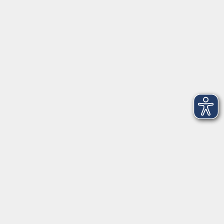
Bad Grönenbach
mehr laden
Impressum
Barrierefreiheit
Datenschutzerklärung
AGB
Haftungsausschluss
Leichte Sprache
Widerruf