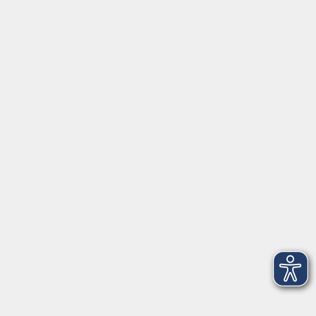
Öffnungszeiten
Montag bis Freitag
9 - 12 Uhr
Donnerstag
15 - 17 Uhr
und nach Vereinbarung
Inhalte
Start
Programm
Themen/Reihen
Beratung