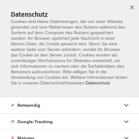
×
Datenschutz
Cookies sind kleine Datenmengen, die von einer Website
gesendet und vom Webbrowser des Nutzers während des
Surfens auf dem Computer des Nutzers gespeichert
Skip to main content
werden. Ihr Browser speichert jede Nachricht in einer
kleinen Datei, die Cookie genannt wird. Wenn Sie eine
weitere Seite vom Server anfordern, sendet Ihr Browser
das Cookie an den Server zurück. Cookies wurden als
Vorträge & Reportagen
zuverlässiger Mechanismus für Websites entwickelt, um
sich Informationen zu merken oder die Surfaktivitäten des
Benutzers aufzuzeichnen. Bitte willigen Sie in die
Verwendung von Cookies ein. Weitere Informationen finden
Sie in unseren Datenschutzhinweisen.
Datenschutz
67 Kurse
Notwendig
zurück zu Gesellschaft
Google-Tracking
Für Vorträge und Reportagen ist - mit
Ausnahme des Studium Generale - die
Matomo