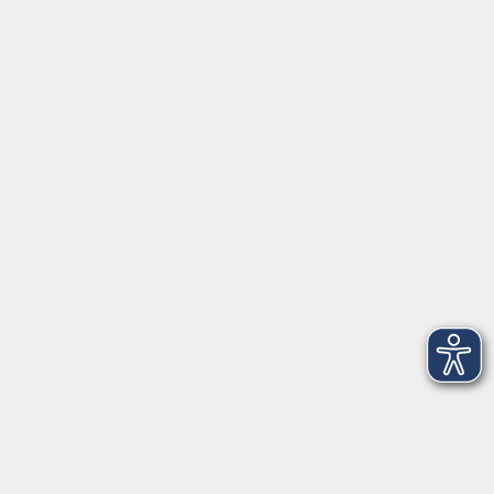
Di. 17.11.2026 18:30
Home-Learner
Notarielles Testament und Erbvertrag als
Vorsorge für den Todesfall
Do. 19.11.2026 19:30
Memmingen
mehr laden
Impressum