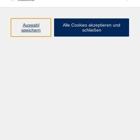
Autogenes Training & PMR
1
Entspannung & Meditation
6
Yoga allgemein
33
Auswahl
Alle Cookies akzeptieren und
speichern
schließen
Yoga für Zielgruppen
2
QiGong, TaiChi & mehr
20
Harmonisierung
1
Pilates & mehr
21
Faszientraining
4
Ergebnisse filtern
QiGong der vier Jahreszeiten - Sommer
(Präventionskurs)