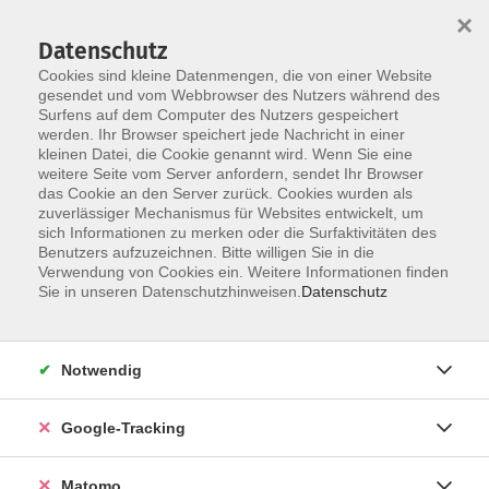
×
Datenschutz
Cookies sind kleine Datenmengen, die von einer Website
gesendet und vom Webbrowser des Nutzers während des
Surfens auf dem Computer des Nutzers gespeichert
Skip to main content
werden. Ihr Browser speichert jede Nachricht in einer
kleinen Datei, die Cookie genannt wird. Wenn Sie eine
weitere Seite vom Server anfordern, sendet Ihr Browser
das Cookie an den Server zurück. Cookies wurden als
Entspannung & Wellness
zuverlässiger Mechanismus für Websites entwickelt, um
sich Informationen zu merken oder die Surfaktivitäten des
Benutzers aufzuzeichnen. Bitte willigen Sie in die
Verwendung von Cookies ein. Weitere Informationen finden
Sie in unseren Datenschutzhinweisen.
Datenschutz
79 Kurse
Notwendig
zurück zu Gesundheit
Google-Tracking
Kurse nach Themen
Wochen(end)- & Tagesseminare
10
Matomo