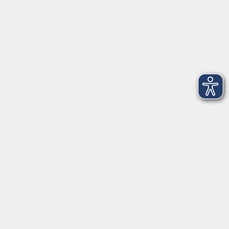
mehr laden
Impressum
Barrierefreiheit
Datenschutzerklärung
AGB
Haftungsausschluss
Leichte Sprache
Widerruf
Öffnungszeiten