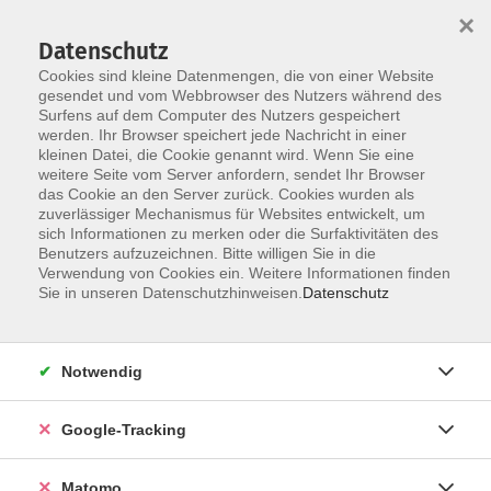
×
Datenschutz
Cookies sind kleine Datenmengen, die von einer Website
gesendet und vom Webbrowser des Nutzers während des
Surfens auf dem Computer des Nutzers gespeichert
Skip to main content
werden. Ihr Browser speichert jede Nachricht in einer
kleinen Datei, die Cookie genannt wird. Wenn Sie eine
weitere Seite vom Server anfordern, sendet Ihr Browser
Der Kurs konnte nicht gefunden werden.
das Cookie an den Server zurück. Cookies wurden als
zuverlässiger Mechanismus für Websites entwickelt, um
sich Informationen zu merken oder die Surfaktivitäten des
Benutzers aufzuzeichnen. Bitte willigen Sie in die
Verwendung von Cookies ein. Weitere Informationen finden
Impressum
Sie in unseren Datenschutzhinweisen.
Datenschutz
Barrierefreiheit
Datenschutzerklärung
Notwendig
AGB
Haftungsausschluss
Google-Tracking
Leichte Sprache
Widerruf
Matomo