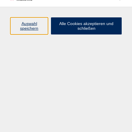
Öffnungszeiten
Auswahl
Alle Cookies akzeptieren und
speichern
schließen
Montag bis Freitag
9 - 12 Uhr
Donnerstag
15 - 17 Uhr
und nach Vereinbarung
Inhalte
Start
Programm
Themen/Reihen