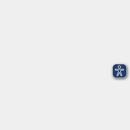
Haftungsausschluss
Leichte Sprache
Widerruf
Öffnungszeiten
Montag bis Freitag
9 - 12 Uhr
Donnerstag
15 - 17 Uhr
und nach Vereinbarung
Inhalte