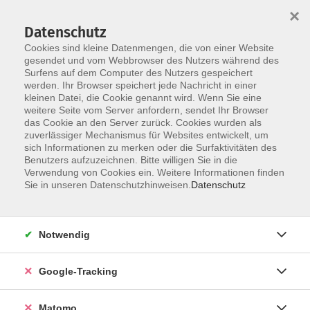
×
Datenschutz
Cookies sind kleine Datenmengen, die von einer Website
gesendet und vom Webbrowser des Nutzers während des
Surfens auf dem Computer des Nutzers gespeichert
Skip to main content
werden. Ihr Browser speichert jede Nachricht in einer
kleinen Datei, die Cookie genannt wird. Wenn Sie eine
Hier geht´s zum vhs-Katalog ...
weitere Seite vom Server anfordern, sendet Ihr Browser
... vom September 2026 bis Februar 2027
das Cookie an den Server zurück. Cookies wurden als
zuverlässiger Mechanismus für Websites entwickelt, um
Juli 10, 2026
sich Informationen zu merken oder die Surfaktivitäten des
Benutzers aufzuzeichnen. Bitte willigen Sie in die
Verwendung von Cookies ein. Weitere Informationen finden
Hier geht`s zum Blätterkatalog!
Sie in unseren Datenschutzhinweisen.
Datenschutz
Das gedruckte vhs-Programm gibt es an den bekannten
Auslagestellen.
Notwendig
Google-Tracking
Matomo