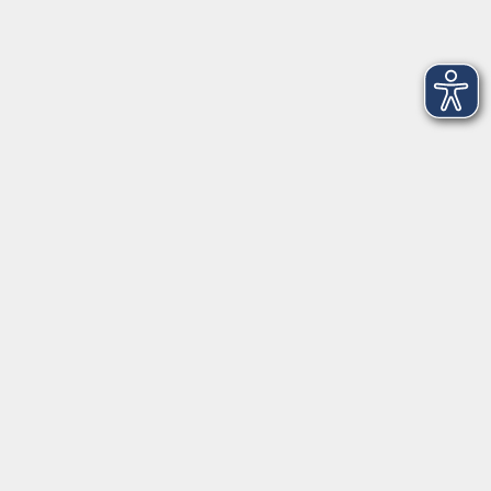
Gesundheit
Grundbildung
Kultur
Online-Kurse
Zielgruppenangebote
Außenstellen
vhs Memmingen
Volkshochschule Memmingen
Donaustraße 1
87700 Memmingen
vhs@memmingen.de
Tel.: 08331 850-1616