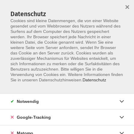
×
Datenschutz
Cookies sind kleine Datenmengen, die von einer Website
gesendet und vom Webbrowser des Nutzers während des
Surfens auf dem Computer des Nutzers gespeichert
Skip to main content
You are here:
werden. Ihr Browser speichert jede Nachricht in einer
Leichte Sprache
kleinen Datei, die Cookie genannt wird. Wenn Sie eine
weitere Seite vom Server anfordern, sendet Ihr Browser
das Cookie an den Server zurück. Cookies wurden als
Die Volks-hoch-schule Memmingen (VHS)
zuverlässiger Mechanismus für Websites entwickelt, um
sich Informationen zu merken oder die Surfaktivitäten des
Benutzers aufzuzeichnen. Bitte willigen Sie in die
Verwendung von Cookies ein. Weitere Informationen finden
Die Volks-hoch-schule Memmingen ist ein Ort, an dem
Sie in unseren Datenschutzhinweisen.
Datenschutz
Erwachsene lernen können.
Volks-hoch-schule ist ein langes Wort. Deshalb wird es oft
mit VHS abgekürzt.
Notwendig
Alle Menschen können dort gemeinsam lernen.
In der VHS können Menschen Kurse besuchen. Die VHS
Google-Tracking
bietet verschiedene Kurse an.
Matomo