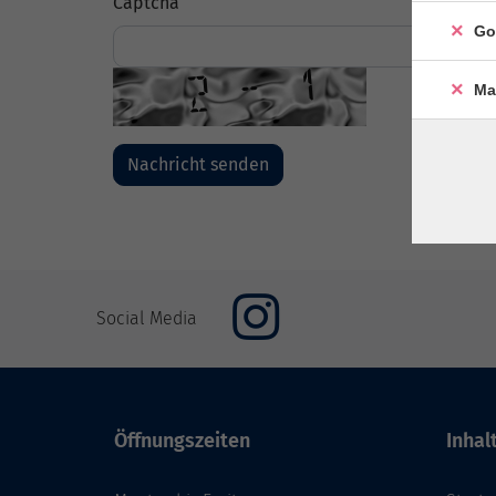
Captcha
Go
Ma
Social Media
Öffnungszeiten
Inhal