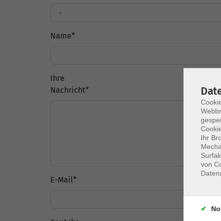
Name
*
Ihre
Dat
Nachricht
*
Cookie
Webbr
gespei
Cookie
Ihr Br
Mechan
Surfak
von Co
Daten
E-Mail
*
No