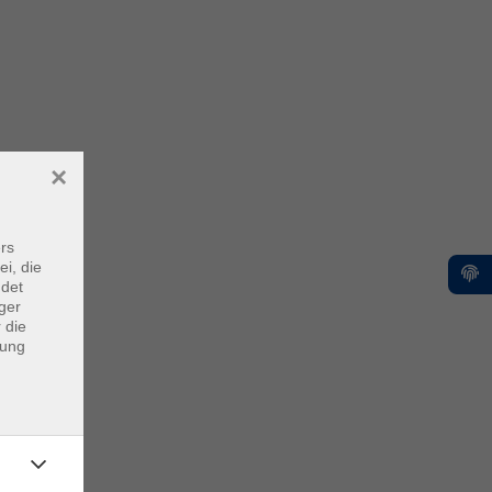
×
rs
ei, die
ndet
ger
 die
dung