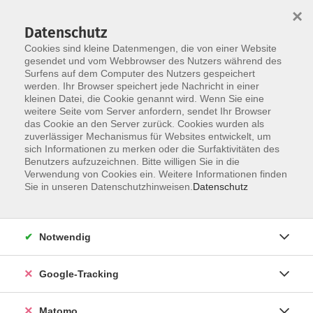
×
Datenschutz
Cookies sind kleine Datenmengen, die von einer Website
gesendet und vom Webbrowser des Nutzers während des
Surfens auf dem Computer des Nutzers gespeichert
Skip to main content
werden. Ihr Browser speichert jede Nachricht in einer
kleinen Datei, die Cookie genannt wird. Wenn Sie eine
weitere Seite vom Server anfordern, sendet Ihr Browser
das Cookie an den Server zurück. Cookies wurden als
Memminger Klimafrühling
zuverlässiger Mechanismus für Websites entwickelt, um
sich Informationen zu merken oder die Surfaktivitäten des
Benutzers aufzuzeichnen. Bitte willigen Sie in die
Verwendung von Cookies ein. Weitere Informationen finden
Sie in unseren Datenschutzhinweisen.
Datenschutz
0 Kurse
Notwendig
zurück zu Vorträge & Reportagen
Google-Tracking
Bitte melden Sie sich für alle Vorträge bei der
vhs Memmingen an: Tel.: 08331 850-1616. Nur
Matomo