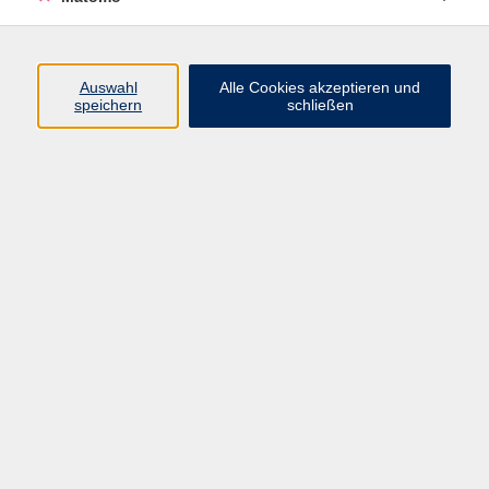
dann können wir Sie über evtl.
Verschiebungen rechtzeiig ...
mehr lesen
Auswahl
Alle Cookies akzeptieren und
speichern
schließen
Ergebnisse filtern
Keine passenden Kurse gefunden.
Impressum
Barrierefreiheit
Datenschutzerklärung
AGB
Haftungsausschluss