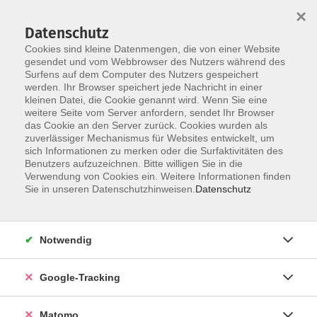
×
Datenschutz
Cookies sind kleine Datenmengen, die von einer Website
gesendet und vom Webbrowser des Nutzers während des
Surfens auf dem Computer des Nutzers gespeichert
Skip to main content
werden. Ihr Browser speichert jede Nachricht in einer
kleinen Datei, die Cookie genannt wird. Wenn Sie eine
weitere Seite vom Server anfordern, sendet Ihr Browser
das Cookie an den Server zurück. Cookies wurden als
Abschlüsse & Zertifikate
zuverlässiger Mechanismus für Websites entwickelt, um
sich Informationen zu merken oder die Surfaktivitäten des
Benutzers aufzuzeichnen. Bitte willigen Sie in die
Verwendung von Cookies ein. Weitere Informationen finden
Sie in unseren Datenschutzhinweisen.
Datenschutz
23 Kurse
Notwendig
zurück zu Beruf, IT & Medien
Google-Tracking
Achten Sie im Zusammenhang mit der
Finanzierung Ihrer Fortbildungen auf die
Matomo