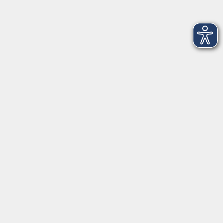
Donnerstag
15 - 17 Uhr
und nach Vereinbarung
Inhalte
Start
Programm
Themen/Reihen
Beratung
Services
Programm