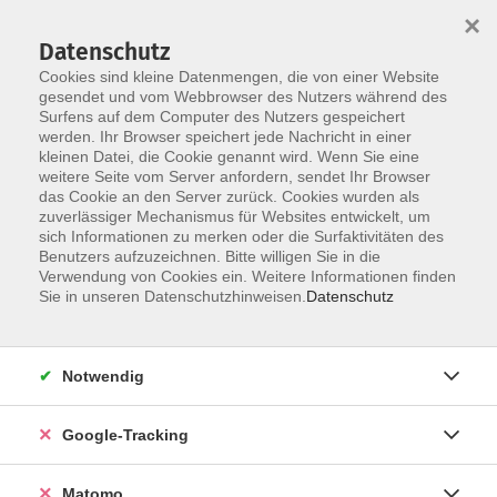
×
Datenschutz
Cookies sind kleine Datenmengen, die von einer Website
gesendet und vom Webbrowser des Nutzers während des
Surfens auf dem Computer des Nutzers gespeichert
Skip to main content
werden. Ihr Browser speichert jede Nachricht in einer
kleinen Datei, die Cookie genannt wird. Wenn Sie eine
weitere Seite vom Server anfordern, sendet Ihr Browser
das Cookie an den Server zurück. Cookies wurden als
Entspannung & Wellness
zuverlässiger Mechanismus für Websites entwickelt, um
sich Informationen zu merken oder die Surfaktivitäten des
Benutzers aufzuzeichnen. Bitte willigen Sie in die
Verwendung von Cookies ein. Weitere Informationen finden
Sie in unseren Datenschutzhinweisen.
Datenschutz
79 Kurse
Notwendig
zurück zu Gesundheit
Google-Tracking
Kurse nach Themen
Wochen(end)- & Tagesseminare
10
Matomo