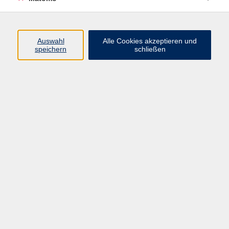
Autogenes Training & PMR
1
Entspannung & Meditation
6
Yoga allgemein
33
Auswahl
Alle Cookies akzeptieren und
speichern
schließen
Yoga für Zielgruppen
2
QiGong, TaiChi & mehr
20
Harmonisierung
1
Pilates & mehr
21
Faszientraining
4
Ergebnisse filtern
QiGong der vier Jahreszeiten - Sommer
(Präventionskurs)