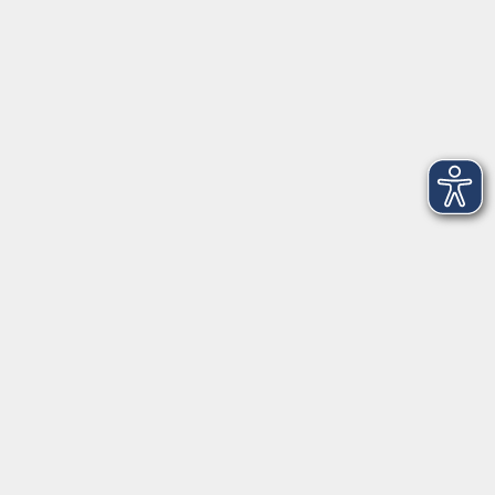
mehr laden
Impressum
Barrierefreiheit
Datenschutzerklärung
AGB
Haftungsausschluss
Leichte Sprache
Widerruf
Öffnungszeiten