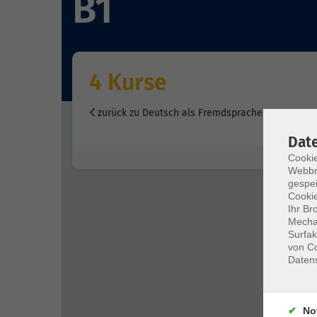
B1
4 Kurse
zurück zu Deutsch als Fremdsprache
Dat
Cookie
Webbr
gespei
Cookie
Ihr Br
Mechan
Surfak
von Co
Daten
No