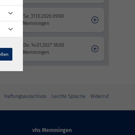
p:
Sa. 31.10.2026 09:00
Memmingen
ieren
Do. 14.01.2027 18:00
Memmingen
ießen
Haftungsausschluss
Leichte Sprache
Widerruf
vhs Memmingen