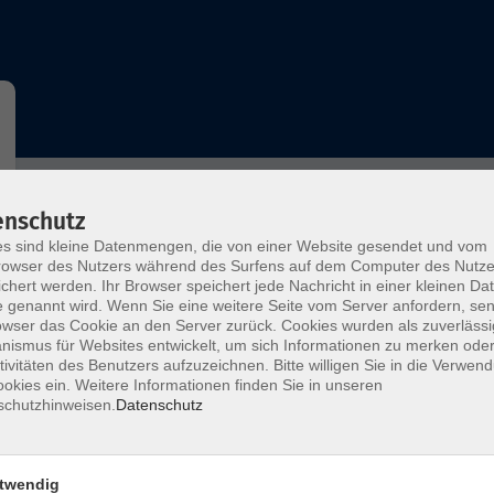
Wochentage
Tageszeit
enschutz
s sind kleine Datenmengen, die von einer Website gesendet und vom
owser des Nutzers während des Surfens auf dem Computer des Nutze
nur buchbare
nur beginnende
chert werden. Ihr Browser speichert jede Nachricht in einer kleinen Dat
 genannt wird. Wenn Sie eine weitere Seite vom Server anfordern, se
owser das Cookie an den Server zurück. Cookies wurden als zuverlässi
ismus für Websites entwickelt, um sich Informationen zu merken oder
Deutsch als Fremdsprache B1.2
tivitäten des Benutzers aufzuzeichnen. Bitte willigen Sie in die Verwen
okies ein. Weitere Informationen finden Sie in unseren
schutzhinweisen.
Datenschutz
Deutsch für den Beruf - Sicher kommuniz
im Arbeitsalltag (ab B1/B2) - Teil 1
twendig