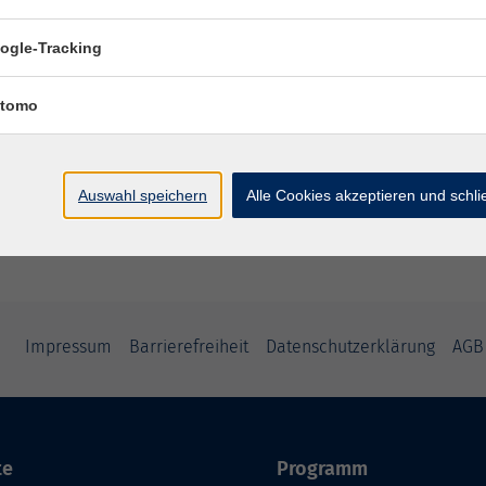
ogle-Tracking
Deutsch für den Beruf - Intensivworksho
Kommunikation im Arbeitsalltag (B1/B2)
tomo
Deutsch für den Beruf - Sicher kommuniz
im Arbeitsalltag (ab B1/B2) - Teil 2
Auswahl speichern
Alle Cookies akzeptieren und schl
Impressum
Barrierefreiheit
Datenschutzerklärung
AGB
te
Programm