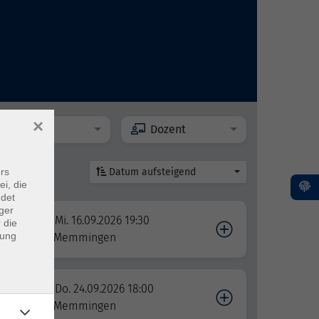
×
Ort
Dozent
rs
Datum aufsteigend
ei, die
ndet
ger
Mi. 16.09.2026 19:30
 die
dung
Memmingen
ieren
Do. 24.09.2026 18:00
Memmingen