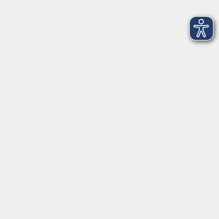
(Online-Kurs)
Sa. 16.01.2027 09:00
Home-Learner
Die Dorn Methode
Sa. 16.01.2027 09:00
Memmingen
Mit Schwung ins neue Jahr tanzen
Sa. 16.01.2027 10:30
Memmingen