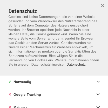
×
Datenschutz
Cookies sind kleine Datenmengen, die von einer Website
gesendet und vom Webbrowser des Nutzers während des
Surfens auf dem Computer des Nutzers gespeichert
Skip to main content
werden. Ihr Browser speichert jede Nachricht in einer
kleinen Datei, die Cookie genannt wird. Wenn Sie eine
weitere Seite vom Server anfordern, sendet Ihr Browser
das Cookie an den Server zurück. Cookies wurden als
zuverlässiger Mechanismus für Websites entwickelt, um
sich Informationen zu merken oder die Surfaktivitäten des
Benutzers aufzuzeichnen. Bitte willigen Sie in die
Ergebnisse filtern
Verwendung von Cookies ein. Weitere Informationen finden
Sie in unseren Datenschutzhinweisen.
Datenschutz
mehr laden
Notwendig
Vinyasa Yoga für die Generation 50+
Google-Tracking
Mo. 11.01.2027 16:15
Bad Grönenbach
Matomo