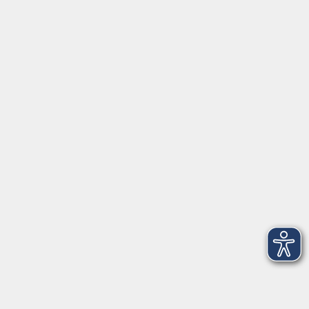
Inhalte
Start
Programm
Themen/Reihen
Beratung
Services
Programm
Gesellschaft
Beruf, IT & Medien
Sprachen
Gesundheit
Grundbildung