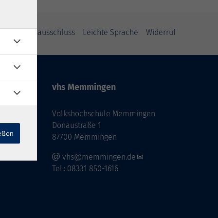
Haftungsausschluss
Leichte Sprache
Widerruf
vhs Memmingen
Volkshochschule Memmingen
Donaustraße 1
ießen
87700 Memmingen
vhs@memmingen.de
Tel.: 08331 850-1616