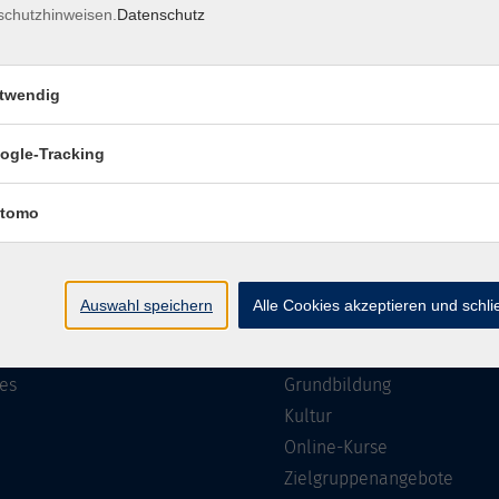
schutzhinweisen.
Datenschutz
Impressum
Barrierefreiheit
Datenschutzerklärung
AGB
twendig
ogle-Tracking
te
Programm
tomo
Gesellschaft
ramm
Beruf, IT & Medien
Auswahl speichern
Alle Cookies akzeptieren und schl
n/Reihen
Sprachen
ung
Gesundheit
es
Grundbildung
Kultur
Online-Kurse
Zielgruppenangebote