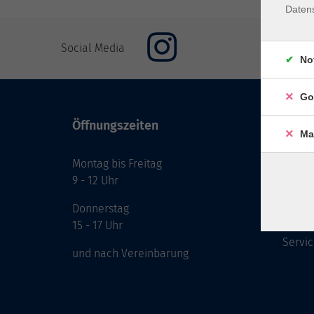
Daten
Social Media
No
Go
Öffnungszeiten
Inhal
Ma
Montag bis Freitag
Start
9 - 12 Uhr
Prog
Theme
Donnerstag
Berat
15 - 17 Uhr
Servic
und nach Vereinbarung