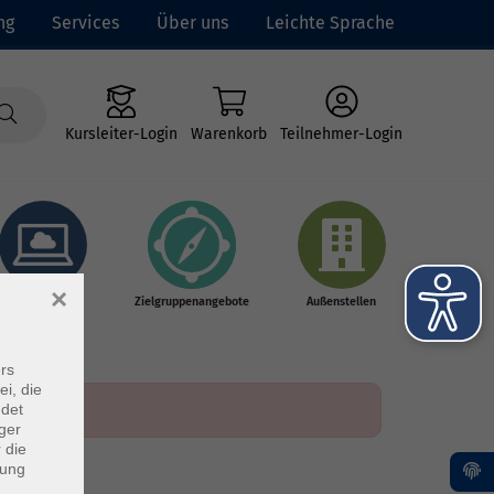
ng
Services
Über uns
Leichte Sprache
Kursleiter-Login
Warenkorb
Teilnehmer-Login
×
Online-Kurse
Zielgruppenangebote
Außenstellen
rs
ei, die
ndet
ger
 die
dung