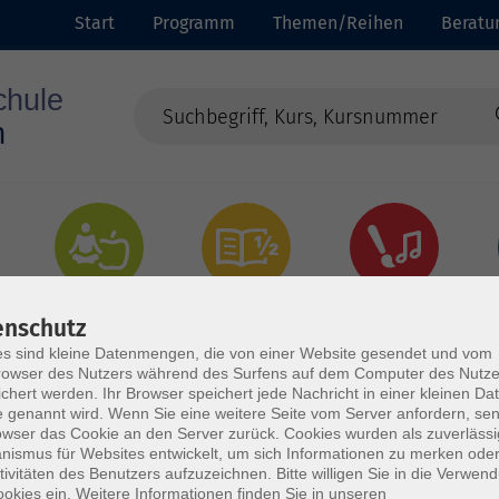
Start
Programm
Themen/Reihen
Beratu
Gesundheit
Grundbildung
Kultur
enschutz
s sind kleine Datenmengen, die von einer Website gesendet und vom
owser des Nutzers während des Surfens auf dem Computer des Nutze
chert werden. Ihr Browser speichert jede Nachricht in einer kleinen Dat
 genannt wird. Wenn Sie eine weitere Seite vom Server anfordern, se
owser das Cookie an den Server zurück. Cookies wurden als zuverlässi
ismus für Websites entwickelt, um sich Informationen zu merken oder
tivitäten des Benutzers aufzuzeichnen. Bitte willigen Sie in die Verwen
okies ein. Weitere Informationen finden Sie in unseren