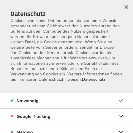
×
Datenschutz
Cookies sind kleine Datenmengen, die von einer Website
gesendet und vom Webbrowser des Nutzers während des
Surfens auf dem Computer des Nutzers gespeichert
Skip to main content
werden. Ihr Browser speichert jede Nachricht in einer
kleinen Datei, die Cookie genannt wird. Wenn Sie eine
weitere Seite vom Server anfordern, sendet Ihr Browser
Der Kurs konnte nicht gefunden werden.
das Cookie an den Server zurück. Cookies wurden als
zuverlässiger Mechanismus für Websites entwickelt, um
sich Informationen zu merken oder die Surfaktivitäten des
Benutzers aufzuzeichnen. Bitte willigen Sie in die
Verwendung von Cookies ein. Weitere Informationen finden
Impressum
Sie in unseren Datenschutzhinweisen.
Datenschutz
Barrierefreiheit
Datenschutzerklärung
Notwendig
AGB
Haftungsausschluss
Google-Tracking
Leichte Sprache
Widerruf
Matomo