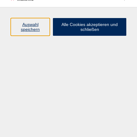
Öffnungszeiten
Auswahl
Alle Cookies akzeptieren und
speichern
schließen
Montag bis Freitag
9 - 12 Uhr
Donnerstag
15 - 17 Uhr
und nach Vereinbarung
Inhalte
Start
Programm
Themen/Reihen