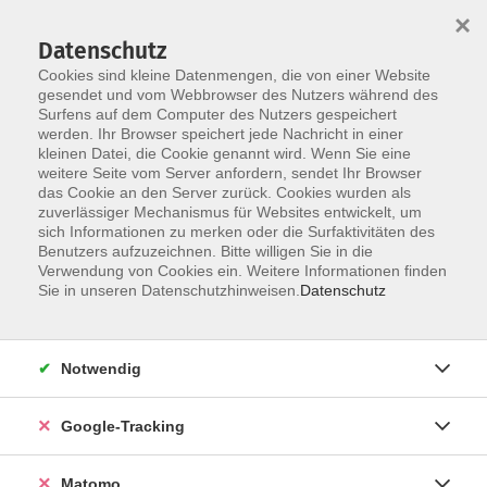
×
Datenschutz
Cookies sind kleine Datenmengen, die von einer Website
gesendet und vom Webbrowser des Nutzers während des
Surfens auf dem Computer des Nutzers gespeichert
Skip to main content
werden. Ihr Browser speichert jede Nachricht in einer
kleinen Datei, die Cookie genannt wird. Wenn Sie eine
weitere Seite vom Server anfordern, sendet Ihr Browser
das Cookie an den Server zurück. Cookies wurden als
zuverlässiger Mechanismus für Websites entwickelt, um
sich Informationen zu merken oder die Surfaktivitäten des
Benutzers aufzuzeichnen. Bitte willigen Sie in die
Verwendung von Cookies ein. Weitere Informationen finden
Sie in unseren Datenschutzhinweisen.
Datenschutz
Sie sind hier:
Gesundheit
Entspannung & Wellness
QiGong, TaiChi & mehr
Notwendig
Google-Tracking
Zurück
Matomo