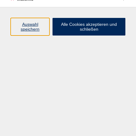
Auswahl
Alle Cookies akzeptieren und
speichern
schließen
© wavebreakmedia/shutterstock.com;
QiGong der vier Jahreszeiten - Sommer