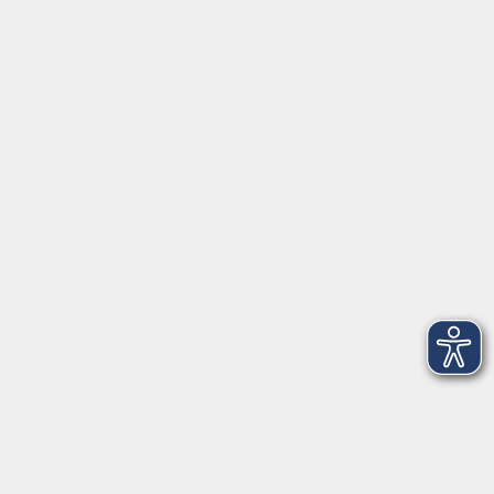
Inhalte
Start
Programm
Themen/Reihen
Beratung
Services
Programm
Gesellschaft
Beruf, IT & Medien
Sprachen