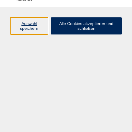
Öffnungszeiten
Auswahl
Alle Cookies akzeptieren und
speichern
schließen
Montag bis Freitag
9 - 12 Uhr
Donnerstag
15 - 17 Uhr
und nach Vereinbarung
Inhalte
Start
Programm
Themen/Reihen