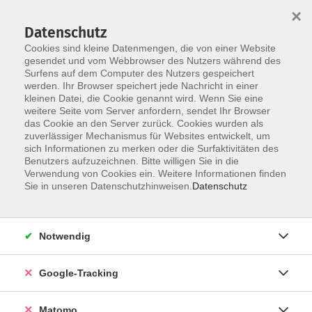
×
Datenschutz
Cookies sind kleine Datenmengen, die von einer Website
gesendet und vom Webbrowser des Nutzers während des
Surfens auf dem Computer des Nutzers gespeichert
Skip to main content
werden. Ihr Browser speichert jede Nachricht in einer
kleinen Datei, die Cookie genannt wird. Wenn Sie eine
weitere Seite vom Server anfordern, sendet Ihr Browser
Der Kurs konnte nicht gefunden werden.
das Cookie an den Server zurück. Cookies wurden als
zuverlässiger Mechanismus für Websites entwickelt, um
sich Informationen zu merken oder die Surfaktivitäten des
Benutzers aufzuzeichnen. Bitte willigen Sie in die
Verwendung von Cookies ein. Weitere Informationen finden
Impressum
Sie in unseren Datenschutzhinweisen.
Datenschutz
Barrierefreiheit
Datenschutzerklärung
Notwendig
AGB
Haftungsausschluss
Google-Tracking
Leichte Sprache
Widerruf
Matomo