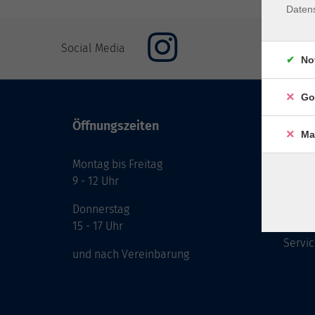
Daten
Social Media
No
Go
Öffnungszeiten
Inhal
Ma
Montag bis Freitag
Start
9 - 12 Uhr
Prog
Theme
Donnerstag
Berat
15 - 17 Uhr
Servic
und nach Vereinbarung