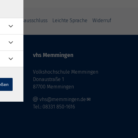
Haftungsausschluss
Leichte Sprache
Widerruf
vhs Memmingen
Volkshochschule Memmingen
Donaustraße 1
ießen
87700 Memmingen
vhs@memmingen.de
Tel.: 08331 850-1616