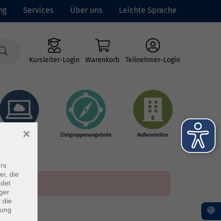
ng
Services
Über uns
Leichte Sprache
Kursleiter-Login
Warenkorb
Teilnehmer-Login
×
Online-Kurse
Zielgruppenangebote
Außenstellen
rs
ei, die
ndet
ger
 die
dung