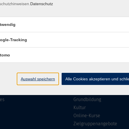
schutzhinweisen.
Datenschutz
Impressum
Barrierefreiheit
Datenschutzerklärung
AGB
twendig
ogle-Tracking
te
Programm
tomo
Gesellschaft
ramm
Beruf, IT & Medien
Auswahl speichern
Alle Cookies akzeptieren und schl
n/Reihen
Sprachen
ung
Gesundheit
es
Grundbildung
Kultur
Online-Kurse
Zielgruppenangebote