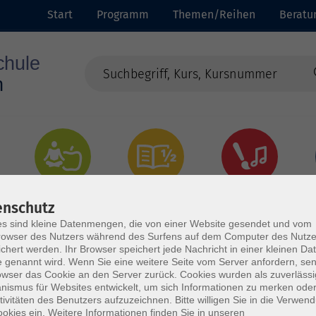
Start
Programm
Themen/Reihen
Beratu
Gesundheit
Grundbildung
Kultur
enschutz
s sind kleine Datenmengen, die von einer Website gesendet und vom
owser des Nutzers während des Surfens auf dem Computer des Nutze
chert werden. Ihr Browser speichert jede Nachricht in einer kleinen Dat
 genannt wird. Wenn Sie eine weitere Seite vom Server anfordern, se
owser das Cookie an den Server zurück. Cookies wurden als zuverlässi
ismus für Websites entwickelt, um sich Informationen zu merken oder
tivitäten des Benutzers aufzuzeichnen. Bitte willigen Sie in die Verwen
okies ein. Weitere Informationen finden Sie in unseren