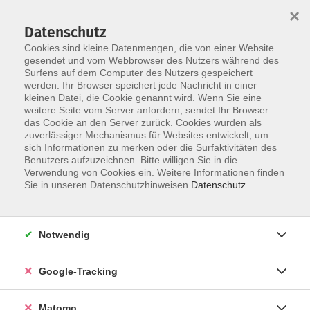
×
Datenschutz
Cookies sind kleine Datenmengen, die von einer Website
gesendet und vom Webbrowser des Nutzers während des
Surfens auf dem Computer des Nutzers gespeichert
Skip to main content
werden. Ihr Browser speichert jede Nachricht in einer
kleinen Datei, die Cookie genannt wird. Wenn Sie eine
weitere Seite vom Server anfordern, sendet Ihr Browser
Der Kurs konnte nicht gefunden werden.
das Cookie an den Server zurück. Cookies wurden als
zuverlässiger Mechanismus für Websites entwickelt, um
sich Informationen zu merken oder die Surfaktivitäten des
Benutzers aufzuzeichnen. Bitte willigen Sie in die
Verwendung von Cookies ein. Weitere Informationen finden
Impressum
Sie in unseren Datenschutzhinweisen.
Datenschutz
Barrierefreiheit
Datenschutzerklärung
Notwendig
AGB
Haftungsausschluss
Google-Tracking
Leichte Sprache
Widerruf
Matomo