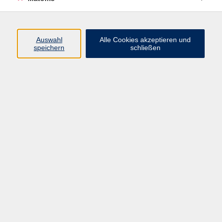
Öffnungszeiten
Auswahl
Alle Cookies akzeptieren und
speichern
schließen
Montag bis Freitag
9 - 12 Uhr
Donnerstag
15 - 17 Uhr
und nach Vereinbarung
Inhalte
Start
Programm
Themen/Reihen