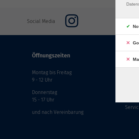
Daten
Social Media
No
Go
Öffnungszeiten
Inhal
Ma
Montag bis Freitag
Start
9 - 12 Uhr
Prog
Theme
Donnerstag
Berat
15 - 17 Uhr
Servic
und nach Vereinbarung