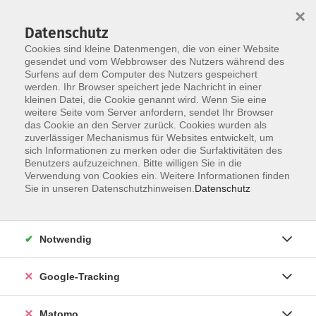
×
Datenschutz
Cookies sind kleine Datenmengen, die von einer Website
gesendet und vom Webbrowser des Nutzers während des
Surfens auf dem Computer des Nutzers gespeichert
Skip to main content
werden. Ihr Browser speichert jede Nachricht in einer
kleinen Datei, die Cookie genannt wird. Wenn Sie eine
weitere Seite vom Server anfordern, sendet Ihr Browser
Der Kurs konnte nicht gefunden werden.
das Cookie an den Server zurück. Cookies wurden als
zuverlässiger Mechanismus für Websites entwickelt, um
sich Informationen zu merken oder die Surfaktivitäten des
Benutzers aufzuzeichnen. Bitte willigen Sie in die
Verwendung von Cookies ein. Weitere Informationen finden
Impressum
Sie in unseren Datenschutzhinweisen.
Datenschutz
Barrierefreiheit
Datenschutzerklärung
Notwendig
AGB
Haftungsausschluss
Google-Tracking
Leichte Sprache
Widerruf
Matomo