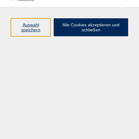
Öffnungszeiten
Auswahl
Alle Cookies akzeptieren und
speichern
schließen
Montag bis Freitag
9 - 12 Uhr
Donnerstag
15 - 17 Uhr
und nach Vereinbarung
Inhalte
Start
Programm
Themen/Reihen