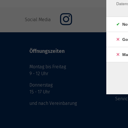
Daten
Social Media
No
Go
Öffnungszeiten
Inhal
Ma
Montag bis Freitag
Start
9 - 12 Uhr
Prog
Theme
Donnerstag
Berat
15 - 17 Uhr
Servic
und nach Vereinbarung