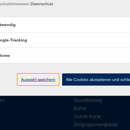
schutzhinweisen.
Datenschutz
Impressum
Barrierefreiheit
Datenschutzerklärung
AGB
twendig
ogle-Tracking
te
Programm
tomo
Gesellschaft
ramm
Beruf, IT & Medien
Auswahl speichern
Alle Cookies akzeptieren und schl
n/Reihen
Sprachen
ung
Gesundheit
es
Grundbildung
Kultur
Online-Kurse
Zielgruppenangebote