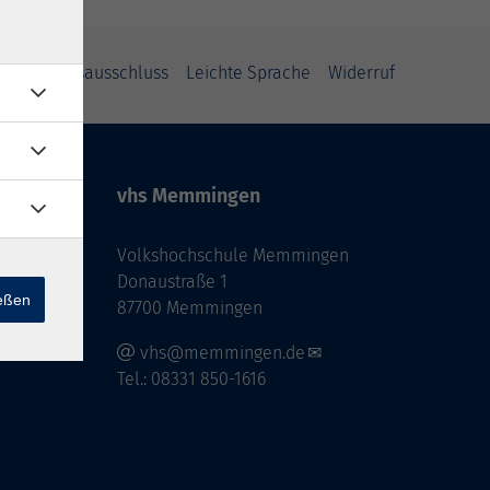
Haftungsausschluss
Leichte Sprache
Widerruf
vhs Memmingen
Volkshochschule Memmingen
Donaustraße 1
ießen
87700 Memmingen
vhs@memmingen.de
Tel.: 08331 850-1616