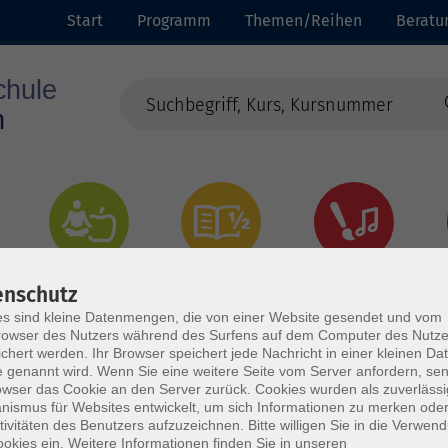
Start
Programm
Themen/Reihen
Beratu
Gesundheit
Grundbildung
Kultur
enschutz
s sind kleine Datenmengen, die von einer Website gesendet und vom
owser des Nutzers während des Surfens auf dem Computer des Nutze
chert werden. Ihr Browser speichert jede Nachricht in einer kleinen Dat
 genannt wird. Wenn Sie eine weitere Seite vom Server anfordern, se
owser das Cookie an den Server zurück. Cookies wurden als zuverlässi
ismus für Websites entwickelt, um sich Informationen zu merken oder
tivitäten des Benutzers aufzuzeichnen. Bitte willigen Sie in die Verwen
okies ein. Weitere Informationen finden Sie in unseren