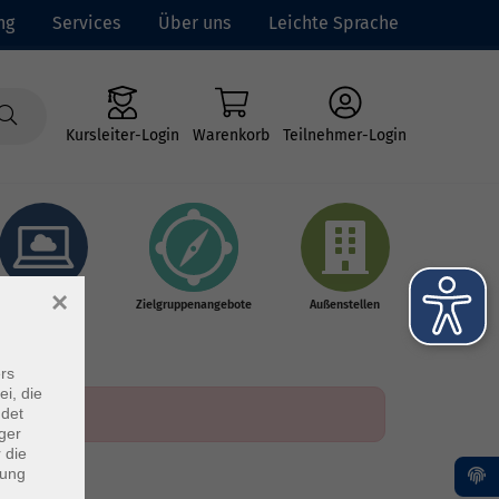
ng
Services
Über uns
Leichte Sprache
Kursleiter-Login
Warenkorb
Teilnehmer-Login
×
Online-Kurse
Zielgruppenangebote
Außenstellen
rs
ei, die
ndet
ger
 die
dung