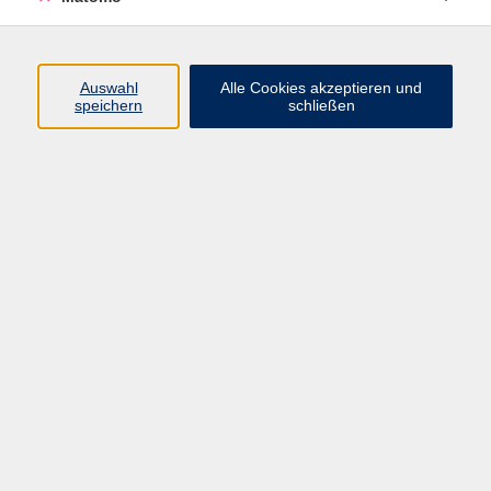
Öffnungszeiten
Auswahl
Alle Cookies akzeptieren und
speichern
schließen
Montag bis Freitag
9 - 12 Uhr
Donnerstag
15 - 17 Uhr
und nach Vereinbarung
Inhalte
Start
Programm
Themen/Reihen