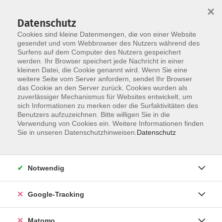
×
Datenschutz
Cookies sind kleine Datenmengen, die von einer Website
gesendet und vom Webbrowser des Nutzers während des
Surfens auf dem Computer des Nutzers gespeichert
Skip to main content
werden. Ihr Browser speichert jede Nachricht in einer
kleinen Datei, die Cookie genannt wird. Wenn Sie eine
weitere Seite vom Server anfordern, sendet Ihr Browser
Der Kurs konnte nicht gefunden werden.
das Cookie an den Server zurück. Cookies wurden als
zuverlässiger Mechanismus für Websites entwickelt, um
sich Informationen zu merken oder die Surfaktivitäten des
Benutzers aufzuzeichnen. Bitte willigen Sie in die
Verwendung von Cookies ein. Weitere Informationen finden
Impressum
Sie in unseren Datenschutzhinweisen.
Datenschutz
Barrierefreiheit
Datenschutzerklärung
Notwendig
AGB
Haftungsausschluss
Google-Tracking
Leichte Sprache
Widerruf
Matomo