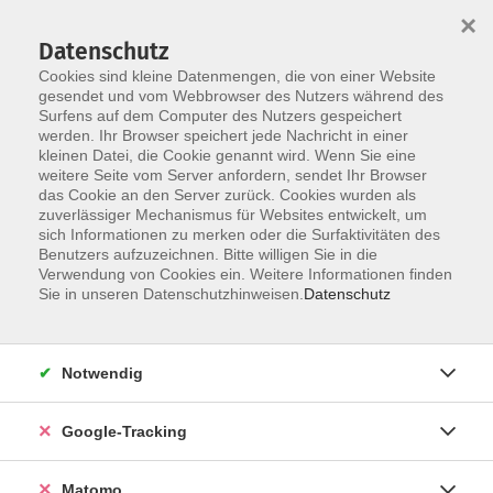
×
Datenschutz
Cookies sind kleine Datenmengen, die von einer Website
gesendet und vom Webbrowser des Nutzers während des
Surfens auf dem Computer des Nutzers gespeichert
Skip to main content
werden. Ihr Browser speichert jede Nachricht in einer
kleinen Datei, die Cookie genannt wird. Wenn Sie eine
weitere Seite vom Server anfordern, sendet Ihr Browser
Der Kurs konnte nicht gefunden werden.
das Cookie an den Server zurück. Cookies wurden als
zuverlässiger Mechanismus für Websites entwickelt, um
sich Informationen zu merken oder die Surfaktivitäten des
Benutzers aufzuzeichnen. Bitte willigen Sie in die
Verwendung von Cookies ein. Weitere Informationen finden
Impressum
Sie in unseren Datenschutzhinweisen.
Datenschutz
Barrierefreiheit
Datenschutzerklärung
Notwendig
AGB
Haftungsausschluss
Google-Tracking
Leichte Sprache
Widerruf
Matomo