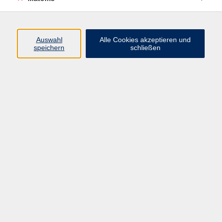
Öffnungszeiten
Auswahl
Alle Cookies akzeptieren und
speichern
schließen
Montag bis Freitag
9 - 12 Uhr
Donnerstag
15 - 17 Uhr
und nach Vereinbarung
Inhalte
Start
Programm
Themen/Reihen