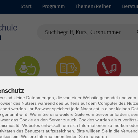
Start
Programm
Themen/Reihen
Beratu
Gesundheit
Grundbildung
Kultur
enschutz
s sind kleine Datenmengen, die von einer Website gesendet und vom
owser des Nutzers während des Surfens auf dem Computer des Nutze
chert werden. Ihr Browser speichert jede Nachricht in einer kleinen Dat
 genannt wird. Wenn Sie eine weitere Seite vom Server anfordern, se
owser das Cookie an den Server zurück. Cookies wurden als zuverlässi
ismus für Websites entwickelt, um sich Informationen zu merken oder
tivitäten des Benutzers aufzuzeichnen. Bitte willigen Sie in die Verwen
okies ein. Weitere Informationen finden Sie in unseren