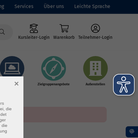
ng
Services
Über uns
Leichte Sprache
Kursleiter-Login
Warenkorb
Teilnehmer-Login
×
Online-Kurse
Zielgruppenangebote
Außenstellen
rs
ei, die
ndet
ger
 die
dung