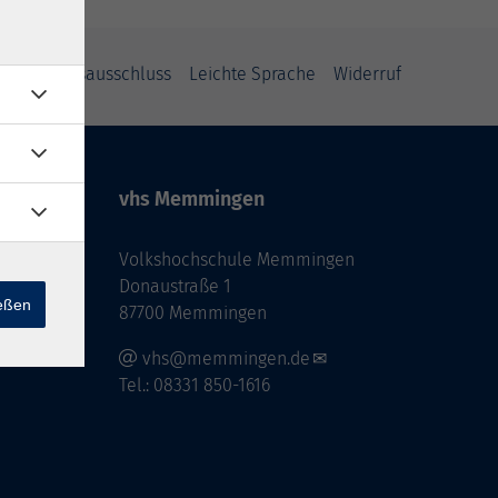
Haftungsausschluss
Leichte Sprache
Widerruf
vhs Memmingen
Volkshochschule Memmingen
Donaustraße 1
ießen
87700 Memmingen
vhs@memmingen.de
Tel.: 08331 850-1616