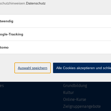
schutzhinweisen.
Datenschutz
Impressum
Barrierefreiheit
Datenschutzerklärung
AGB
twendig
ogle-Tracking
te
Programm
tomo
Gesellschaft
ramm
Beruf, IT & Medien
Auswahl speichern
Alle Cookies akzeptieren und schl
n/Reihen
Sprachen
ung
Gesundheit
es
Grundbildung
Kultur
Online-Kurse
Zielgruppenangebote