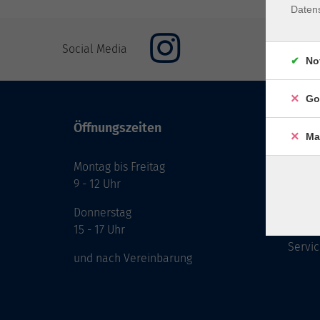
Daten
Social Media
No
Go
Öffnungszeiten
Inhal
Ma
Montag bis Freitag
Start
9 - 12 Uhr
Prog
Theme
Donnerstag
Berat
15 - 17 Uhr
Servic
und nach Vereinbarung