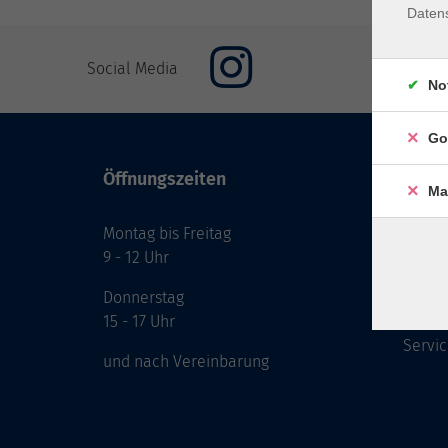
Daten
Social Media
No
Go
Öffnungszeiten
Inhal
Ma
Montag bis Freitag
Start
9 - 12 Uhr
Prog
Theme
Donnerstag
Berat
15 - 17 Uhr
Servic
und nach Vereinbarung