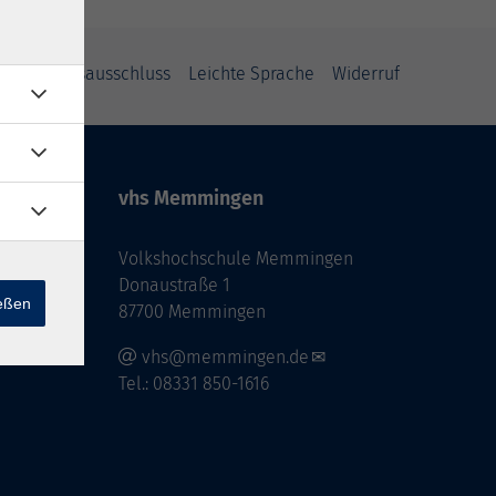
Haftungsausschluss
Leichte Sprache
Widerruf
vhs Memmingen
Volkshochschule Memmingen
Donaustraße 1
ießen
87700 Memmingen
vhs@memmingen.de
Tel.: 08331 850-1616