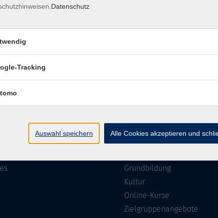
schutzhinweisen.
Datenschutz
Impressum
Barrierefreiheit
Datenschutzerklärung
AGB
twendig
ogle-Tracking
te
Programm
tomo
Gesellschaft
ramm
Beruf, IT & Medien
Auswahl speichern
Alle Cookies akzeptieren und schl
n/Reihen
Sprachen
ung
Gesundheit
es
Grundbildung
Kultur
Online-Kurse
Zielgruppenangebote