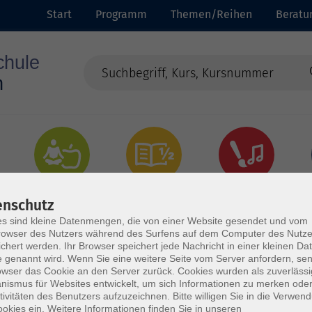
Start
Programm
Themen/Reihen
Beratu
Gesundheit
Grundbildung
Kultur
enschutz
s sind kleine Datenmengen, die von einer Website gesendet und vom
owser des Nutzers während des Surfens auf dem Computer des Nutze
chert werden. Ihr Browser speichert jede Nachricht in einer kleinen Dat
 genannt wird. Wenn Sie eine weitere Seite vom Server anfordern, se
owser das Cookie an den Server zurück. Cookies wurden als zuverlässi
ismus für Websites entwickelt, um sich Informationen zu merken oder
tivitäten des Benutzers aufzuzeichnen. Bitte willigen Sie in die Verwen
okies ein. Weitere Informationen finden Sie in unseren