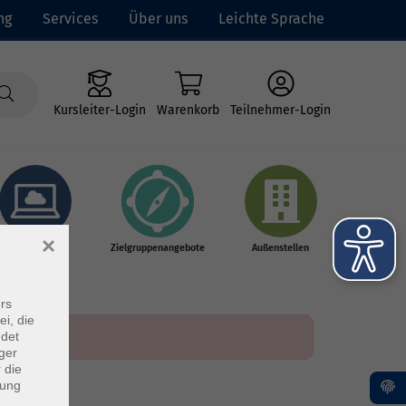
ng
Services
Über uns
Leichte Sprache
Kursleiter-Login
Warenkorb
Teilnehmer-Login
×
Online-Kurse
Zielgruppenangebote
Außenstellen
rs
ei, die
ndet
ger
 die
dung