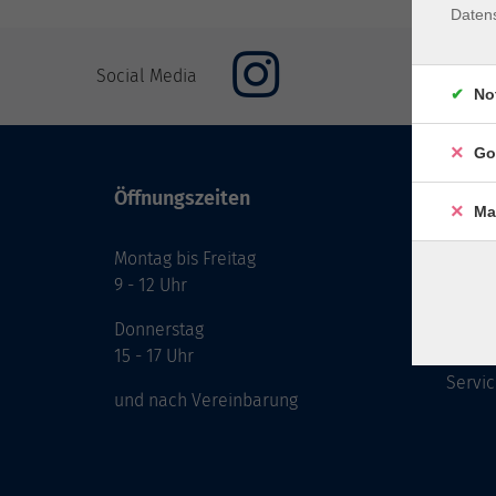
Daten
Social Media
No
Go
Öffnungszeiten
Inhal
Ma
Montag bis Freitag
Start
9 - 12 Uhr
Prog
Theme
Donnerstag
Berat
15 - 17 Uhr
Servic
und nach Vereinbarung