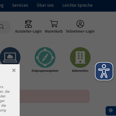
ng
Services
Über uns
Leichte Sprache
Kursleiter-Login
Warenkorb
Teilnehmer-Login
×
Online-Kurse
Zielgruppenangebote
Außenstellen
rs
ei, die
ndet
ger
 die
dung