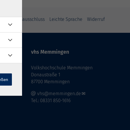
Haftungsausschluss
Leichte Sprache
Widerruf
vhs Memmingen
Volkshochschule Memmingen
Donaustraße 1
ießen
87700 Memmingen
vhs@memmingen.de
Tel.: 08331 850-1616