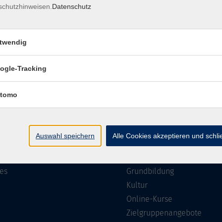
schutzhinweisen.
Datenschutz
Impressum
Barrierefreiheit
Datenschutzerklärung
AGB
twendig
ogle-Tracking
te
Programm
tomo
Gesellschaft
ramm
Beruf, IT & Medien
Auswahl speichern
Alle Cookies akzeptieren und schl
n/Reihen
Sprachen
ung
Gesundheit
es
Grundbildung
Kultur
Online-Kurse
Zielgruppenangebote