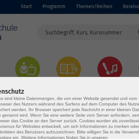
Start
Programm
Themen/Reihen
Beratu
Gesundheit
Grundbildung
Kultur
enschutz
s sind kleine Datenmengen, die von einer Website gesendet und vom
owser des Nutzers während des Surfens auf dem Computer des Nutze
chert werden. Ihr Browser speichert jede Nachricht in einer kleinen Dat
 genannt wird. Wenn Sie eine weitere Seite vom Server anfordern, se
owser das Cookie an den Server zurück. Cookies wurden als zuverlässi
ismus für Websites entwickelt, um sich Informationen zu merken oder
tivitäten des Benutzers aufzuzeichnen. Bitte willigen Sie in die Verwen
okies ein. Weitere Informationen finden Sie in unseren