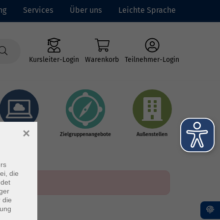
ng
Services
Über uns
Leichte Sprache
Kursleiter-Login
Warenkorb
Teilnehmer-Login
×
Online-Kurse
Zielgruppenangebote
Außenstellen
rs
ei, die
ndet
ger
 die
dung