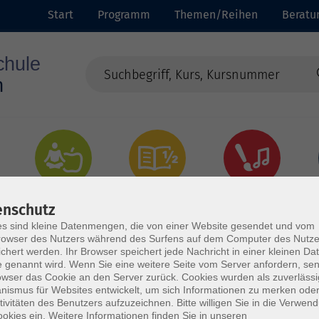
Start
Programm
Themen/Reihen
Beratu
Gesundheit
Grundbildung
Kultur
enschutz
s sind kleine Datenmengen, die von einer Website gesendet und vom
owser des Nutzers während des Surfens auf dem Computer des Nutze
chert werden. Ihr Browser speichert jede Nachricht in einer kleinen Dat
 genannt wird. Wenn Sie eine weitere Seite vom Server anfordern, se
owser das Cookie an den Server zurück. Cookies wurden als zuverlässi
ismus für Websites entwickelt, um sich Informationen zu merken oder
tivitäten des Benutzers aufzuzeichnen. Bitte willigen Sie in die Verwen
okies ein. Weitere Informationen finden Sie in unseren