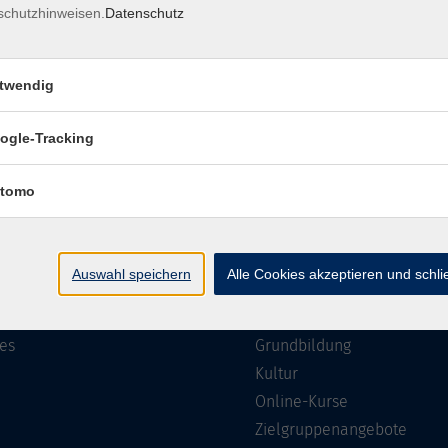
schutzhinweisen.
Datenschutz
Impressum
Barrierefreiheit
Datenschutzerklärung
AGB
twendig
ogle-Tracking
te
Programm
tomo
Gesellschaft
ramm
Beruf, IT & Medien
Auswahl speichern
Alle Cookies akzeptieren und schl
n/Reihen
Sprachen
ung
Gesundheit
es
Grundbildung
Kultur
Online-Kurse
Zielgruppenangebote