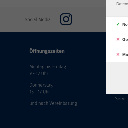
Daten
Social Media
No
Go
Öffnungszeiten
Inhal
Ma
Montag bis Freitag
Start
9 - 12 Uhr
Prog
Theme
Donnerstag
Berat
15 - 17 Uhr
Servic
und nach Vereinbarung