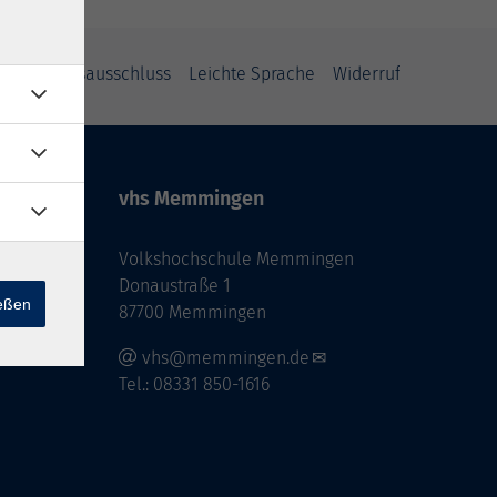
Haftungsausschluss
Leichte Sprache
Widerruf
vhs Memmingen
Volkshochschule Memmingen
Donaustraße 1
ießen
87700 Memmingen
vhs@memmingen.de
Tel.: 08331 850-1616