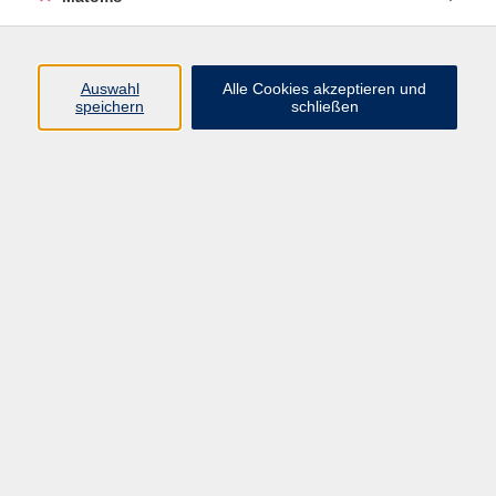
Öffnungszeiten
Auswahl
Alle Cookies akzeptieren und
speichern
schließen
Montag bis Freitag
9 - 12 Uhr
Donnerstag
15 - 17 Uhr
und nach Vereinbarung
Inhalte
Start
Programm
Themen/Reihen