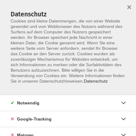
×
Datenschutz
Cookies sind kleine Datenmengen, die von einer Website
gesendet und vom Webbrowser des Nutzers während des
Surfens auf dem Computer des Nutzers gespeichert
Skip to main content
werden. Ihr Browser speichert jede Nachricht in einer
kleinen Datei, die Cookie genannt wird. Wenn Sie eine
weitere Seite vom Server anfordern, sendet Ihr Browser
Der Kurs konnte nicht gefunden werden.
das Cookie an den Server zurück. Cookies wurden als
zuverlässiger Mechanismus für Websites entwickelt, um
sich Informationen zu merken oder die Surfaktivitäten des
Benutzers aufzuzeichnen. Bitte willigen Sie in die
Verwendung von Cookies ein. Weitere Informationen finden
Impressum
Sie in unseren Datenschutzhinweisen.
Datenschutz
Barrierefreiheit
Datenschutzerklärung
Notwendig
AGB
Haftungsausschluss
Google-Tracking
Leichte Sprache
Widerruf
Matomo