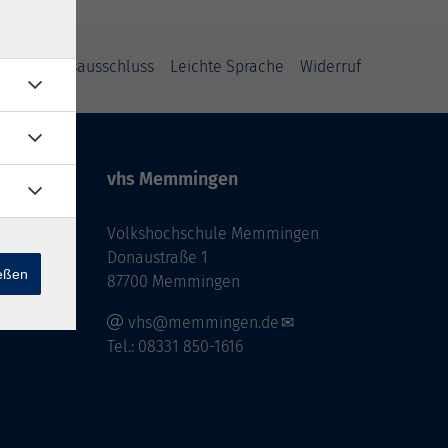
Haftungsausschluss
Leichte Sprache
Widerruf
vhs Memmingen
Volkshochschule Memmingen
Donaustraße 1
ießen
87700 Memmingen
vhs@memmingen.de
Tel.: 08331 850-1616