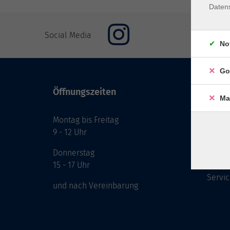
Daten
Social Media
No
Go
Öffnungszeiten
Inhal
Ma
Montag bis Freitag
Start
9 - 12 Uhr
Prog
Theme
Donnerstag
Berat
15 - 17 Uhr
Servic
und nach Vereinbarung