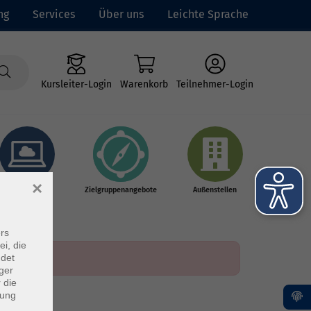
ng
Services
Über uns
Leichte Sprache
Kursleiter-Login
Warenkorb
Teilnehmer-Login
×
Online-Kurse
Zielgruppenangebote
Außenstellen
rs
ei, die
ndet
ger
 die
dung