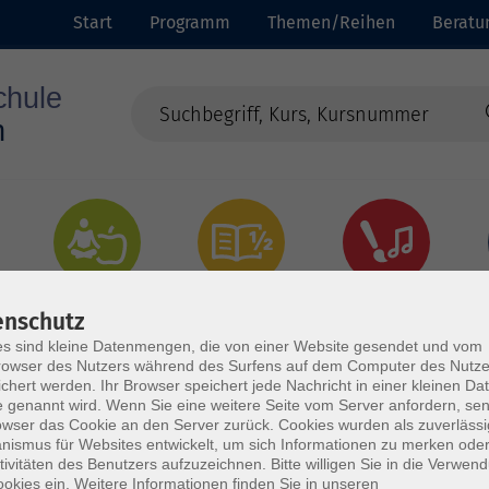
Start
Programm
Themen/Reihen
Beratu
Gesundheit
Grundbildung
Kultur
enschutz
s sind kleine Datenmengen, die von einer Website gesendet und vom
owser des Nutzers während des Surfens auf dem Computer des Nutze
chert werden. Ihr Browser speichert jede Nachricht in einer kleinen Dat
 genannt wird. Wenn Sie eine weitere Seite vom Server anfordern, se
owser das Cookie an den Server zurück. Cookies wurden als zuverlässi
ismus für Websites entwickelt, um sich Informationen zu merken oder
tivitäten des Benutzers aufzuzeichnen. Bitte willigen Sie in die Verwen
okies ein. Weitere Informationen finden Sie in unseren