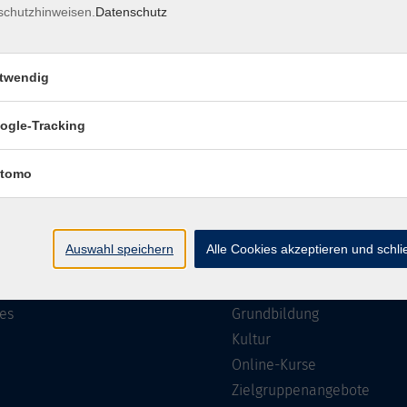
schutzhinweisen.
Datenschutz
Impressum
Barrierefreiheit
Datenschutzerklärung
AGB
twendig
ogle-Tracking
te
Programm
tomo
Gesellschaft
ramm
Beruf, IT & Medien
Auswahl speichern
Alle Cookies akzeptieren und schl
n/Reihen
Sprachen
ung
Gesundheit
es
Grundbildung
Kultur
Online-Kurse
Zielgruppenangebote