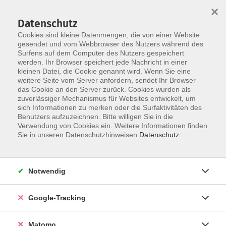
×
Datenschutz
Cookies sind kleine Datenmengen, die von einer Website
gesendet und vom Webbrowser des Nutzers während des
Surfens auf dem Computer des Nutzers gespeichert
Skip to main content
werden. Ihr Browser speichert jede Nachricht in einer
kleinen Datei, die Cookie genannt wird. Wenn Sie eine
weitere Seite vom Server anfordern, sendet Ihr Browser
Der Kurs konnte nicht gefunden werden.
das Cookie an den Server zurück. Cookies wurden als
zuverlässiger Mechanismus für Websites entwickelt, um
sich Informationen zu merken oder die Surfaktivitäten des
Benutzers aufzuzeichnen. Bitte willigen Sie in die
Verwendung von Cookies ein. Weitere Informationen finden
Impressum
Sie in unseren Datenschutzhinweisen.
Datenschutz
Barrierefreiheit
Datenschutzerklärung
Notwendig
AGB
Haftungsausschluss
Google-Tracking
Leichte Sprache
Widerruf
Matomo