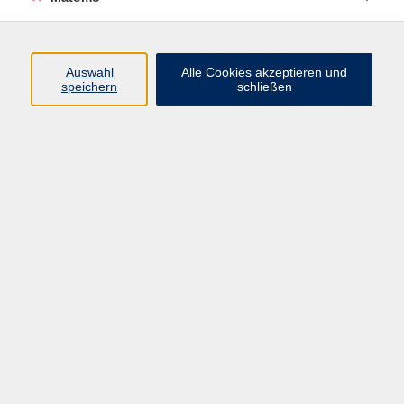
Öffnungszeiten
Auswahl
Alle Cookies akzeptieren und
speichern
schließen
Montag bis Freitag
9 - 12 Uhr
Donnerstag
15 - 17 Uhr
und nach Vereinbarung
Inhalte
Start
Programm
Themen/Reihen