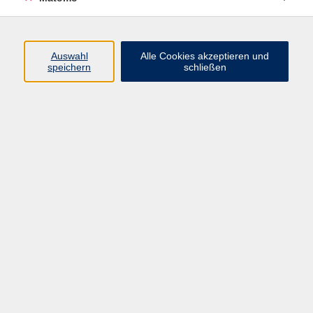
Öffnungszeiten
Auswahl
Alle Cookies akzeptieren und
speichern
schließen
Montag bis Freitag
9 - 12 Uhr
Donnerstag
15 - 17 Uhr
und nach Vereinbarung
Inhalte
Start
Programm
Themen/Reihen