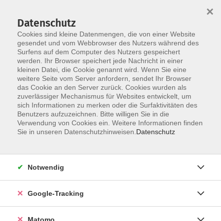
×
Datenschutz
Cookies sind kleine Datenmengen, die von einer Website
gesendet und vom Webbrowser des Nutzers während des
Surfens auf dem Computer des Nutzers gespeichert
Skip to main content
werden. Ihr Browser speichert jede Nachricht in einer
kleinen Datei, die Cookie genannt wird. Wenn Sie eine
weitere Seite vom Server anfordern, sendet Ihr Browser
Der Kurs konnte nicht gefunden werden.
das Cookie an den Server zurück. Cookies wurden als
zuverlässiger Mechanismus für Websites entwickelt, um
sich Informationen zu merken oder die Surfaktivitäten des
Benutzers aufzuzeichnen. Bitte willigen Sie in die
Verwendung von Cookies ein. Weitere Informationen finden
Impressum
Sie in unseren Datenschutzhinweisen.
Datenschutz
Barrierefreiheit
Datenschutzerklärung
Notwendig
AGB
Haftungsausschluss
Google-Tracking
Leichte Sprache
Widerruf
Matomo