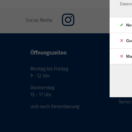
Daten
Social Media
No
Go
Öffnungszeiten
Inhal
Ma
Montag bis Freitag
Start
9 - 12 Uhr
Prog
Theme
Donnerstag
Berat
15 - 17 Uhr
Servic
und nach Vereinbarung