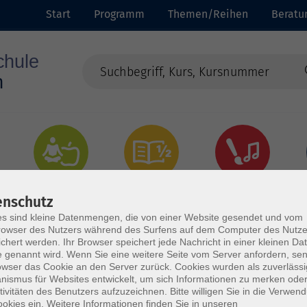
Start
Programm
Themen/Reihen
Beratu
Gesundheit
Grundbildung
Kultur
enschutz
s sind kleine Datenmengen, die von einer Website gesendet und vom
owser des Nutzers während des Surfens auf dem Computer des Nutze
chert werden. Ihr Browser speichert jede Nachricht in einer kleinen Dat
 genannt wird. Wenn Sie eine weitere Seite vom Server anfordern, se
owser das Cookie an den Server zurück. Cookies wurden als zuverlässi
ismus für Websites entwickelt, um sich Informationen zu merken oder
tivitäten des Benutzers aufzuzeichnen. Bitte willigen Sie in die Verwen
okies ein. Weitere Informationen finden Sie in unseren