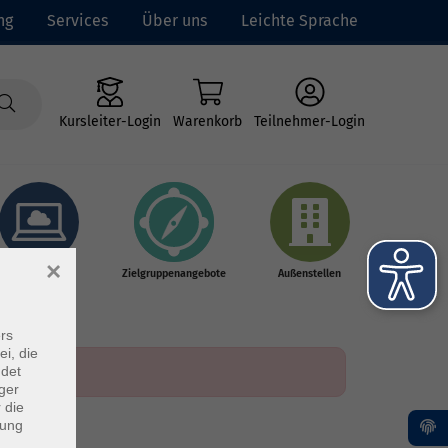
ng
Services
Über uns
Leichte Sprache
Kursleiter-Login
Warenkorb
Teilnehmer-Login
×
Online-Kurse
Zielgruppenangebote
Außenstellen
rs
ei, die
ndet
ger
 die
dung