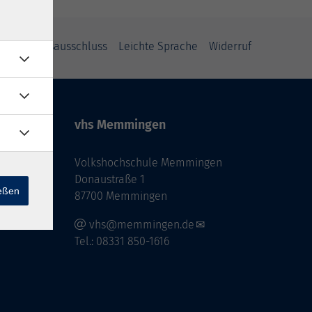
Haftungsausschluss
Leichte Sprache
Widerruf
vhs Memmingen
Volkshochschule Memmingen
Donaustraße 1
ießen
87700 Memmingen
vhs@memmingen.de
Tel.: 08331 850-1616