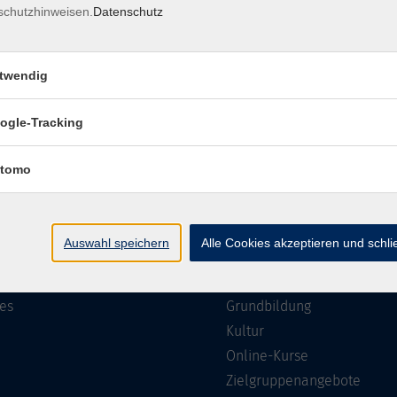
schutzhinweisen.
Datenschutz
Impressum
Barrierefreiheit
Datenschutzerklärung
AGB
twendig
ogle-Tracking
te
Programm
tomo
Gesellschaft
ramm
Beruf, IT & Medien
Auswahl speichern
Alle Cookies akzeptieren und schl
n/Reihen
Sprachen
ung
Gesundheit
es
Grundbildung
Kultur
Online-Kurse
Zielgruppenangebote