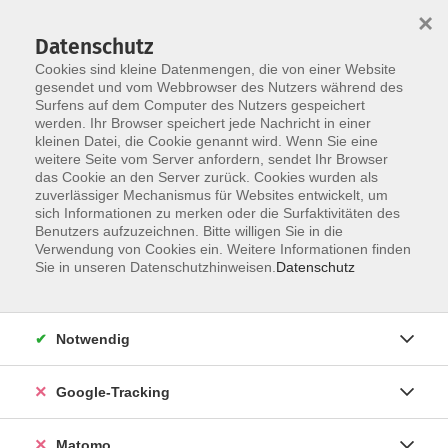
×
Datenschutz
Cookies sind kleine Datenmengen, die von einer Website
gesendet und vom Webbrowser des Nutzers während des
Surfens auf dem Computer des Nutzers gespeichert
Skip to main content
werden. Ihr Browser speichert jede Nachricht in einer
kleinen Datei, die Cookie genannt wird. Wenn Sie eine
weitere Seite vom Server anfordern, sendet Ihr Browser
Der Kurs konnte nicht gefunden werden.
das Cookie an den Server zurück. Cookies wurden als
zuverlässiger Mechanismus für Websites entwickelt, um
sich Informationen zu merken oder die Surfaktivitäten des
Benutzers aufzuzeichnen. Bitte willigen Sie in die
Verwendung von Cookies ein. Weitere Informationen finden
Impressum
Sie in unseren Datenschutzhinweisen.
Datenschutz
Barrierefreiheit
Datenschutzerklärung
Notwendig
AGB
Haftungsausschluss
Google-Tracking
Leichte Sprache
Widerruf
Matomo