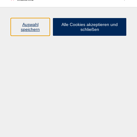
Öffnungszeiten
Auswahl
Alle Cookies akzeptieren und
speichern
schließen
Montag bis Freitag
9 - 12 Uhr
Donnerstag
15 - 17 Uhr
und nach Vereinbarung
Inhalte
Start
Programm
Themen/Reihen