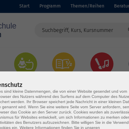
Start
Programm
Themen/Reihen
Beratu
Gesundheit
Grundbildung
Kultur
enschutz
s sind kleine Datenmengen, die von einer Website gesendet und vom
owser des Nutzers während des Surfens auf dem Computer des Nutze
chert werden. Ihr Browser speichert jede Nachricht in einer kleinen Dat
 genannt wird. Wenn Sie eine weitere Seite vom Server anfordern, se
owser das Cookie an den Server zurück. Cookies wurden als zuverlässi
ismus für Websites entwickelt, um sich Informationen zu merken oder
tivitäten des Benutzers aufzuzeichnen. Bitte willigen Sie in die Verwen
okies ein. Weitere Informationen finden Sie in unseren