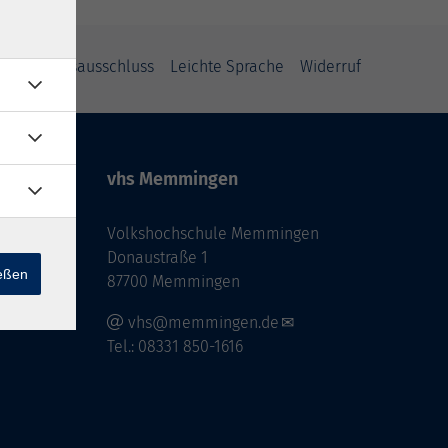
Haftungsausschluss
Leichte Sprache
Widerruf
vhs Memmingen
Volkshochschule Memmingen
Donaustraße 1
ießen
87700 Memmingen
vhs@memmingen.de
Tel.: 08331 850-1616