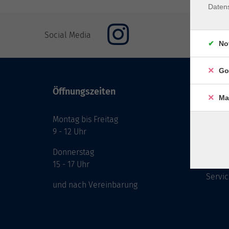
Daten
Social Media
No
Go
Öffnungszeiten
Inhal
Ma
Montag bis Freitag
Start
9 - 12 Uhr
Prog
Theme
Donnerstag
Berat
15 - 17 Uhr
Servic
und nach Vereinbarung