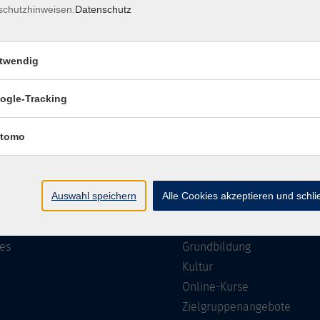
schutzhinweisen.
Datenschutz
Impressum
Barrierefreiheit
Datenschutzerklärung
AGB
twendig
ogle-Tracking
te
Programm
tomo
Gesellschaft
ramm
Beruf, IT & Medien
Auswahl speichern
Alle Cookies akzeptieren und schl
n/Reihen
Sprachen
ung
Gesundheit
es
Grundbildung
Kultur
Online-Kurse
Zielgruppenangebote