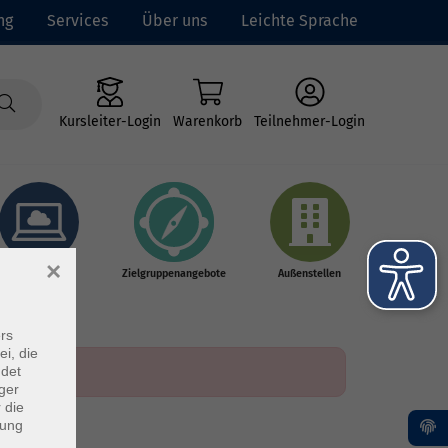
ng
Services
Über uns
Leichte Sprache
Kursleiter-Login
Warenkorb
Teilnehmer-Login
×
Online-Kurse
Zielgruppenangebote
Außenstellen
rs
ei, die
ndet
ger
 die
dung