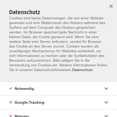
×
Datenschutz
Cookies sind kleine Datenmengen, die von einer Website
gesendet und vom Webbrowser des Nutzers während des
Surfens auf dem Computer des Nutzers gespeichert
Skip to main content
werden. Ihr Browser speichert jede Nachricht in einer
kleinen Datei, die Cookie genannt wird. Wenn Sie eine
weitere Seite vom Server anfordern, sendet Ihr Browser
Der Kurs konnte nicht gefunden werden.
das Cookie an den Server zurück. Cookies wurden als
zuverlässiger Mechanismus für Websites entwickelt, um
sich Informationen zu merken oder die Surfaktivitäten des
Benutzers aufzuzeichnen. Bitte willigen Sie in die
Verwendung von Cookies ein. Weitere Informationen finden
Impressum
Sie in unseren Datenschutzhinweisen.
Datenschutz
Barrierefreiheit
Datenschutzerklärung
Notwendig
AGB
Haftungsausschluss
Google-Tracking
Leichte Sprache
Widerruf
Matomo