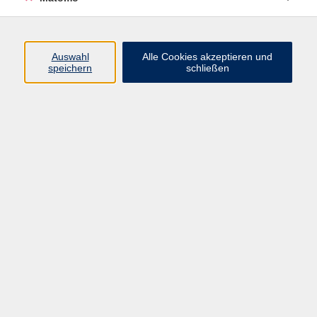
Öffnungszeiten
Auswahl
Alle Cookies akzeptieren und
speichern
schließen
Montag bis Freitag
9 - 12 Uhr
Donnerstag
15 - 17 Uhr
und nach Vereinbarung
Inhalte
Start
Programm
Themen/Reihen