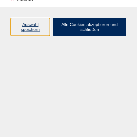
Öffnungszeiten
Auswahl
Alle Cookies akzeptieren und
speichern
schließen
Montag bis Freitag
9 - 12 Uhr
Donnerstag
15 - 17 Uhr
und nach Vereinbarung
Inhalte
Start
Programm
Themen/Reihen