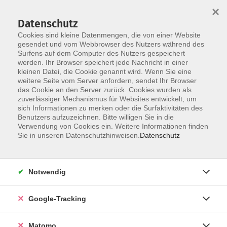
×
Datenschutz
Cookies sind kleine Datenmengen, die von einer Website
gesendet und vom Webbrowser des Nutzers während des
Surfens auf dem Computer des Nutzers gespeichert
Skip to main content
werden. Ihr Browser speichert jede Nachricht in einer
kleinen Datei, die Cookie genannt wird. Wenn Sie eine
weitere Seite vom Server anfordern, sendet Ihr Browser
Der Kurs konnte nicht gefunden werden.
das Cookie an den Server zurück. Cookies wurden als
zuverlässiger Mechanismus für Websites entwickelt, um
sich Informationen zu merken oder die Surfaktivitäten des
Benutzers aufzuzeichnen. Bitte willigen Sie in die
Verwendung von Cookies ein. Weitere Informationen finden
Impressum
Sie in unseren Datenschutzhinweisen.
Datenschutz
Barrierefreiheit
Datenschutzerklärung
Notwendig
AGB
Haftungsausschluss
Google-Tracking
Leichte Sprache
Widerruf
Matomo