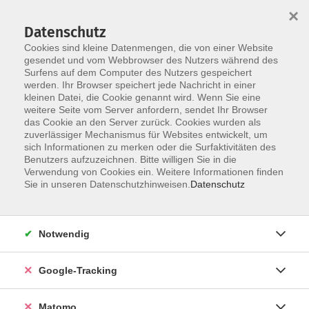
×
Datenschutz
Cookies sind kleine Datenmengen, die von einer Website
gesendet und vom Webbrowser des Nutzers während des
Surfens auf dem Computer des Nutzers gespeichert
Skip to main content
werden. Ihr Browser speichert jede Nachricht in einer
kleinen Datei, die Cookie genannt wird. Wenn Sie eine
weitere Seite vom Server anfordern, sendet Ihr Browser
Der Kurs konnte nicht gefunden werden.
das Cookie an den Server zurück. Cookies wurden als
zuverlässiger Mechanismus für Websites entwickelt, um
sich Informationen zu merken oder die Surfaktivitäten des
Benutzers aufzuzeichnen. Bitte willigen Sie in die
Verwendung von Cookies ein. Weitere Informationen finden
Impressum
Sie in unseren Datenschutzhinweisen.
Datenschutz
Barrierefreiheit
Datenschutzerklärung
Notwendig
AGB
Haftungsausschluss
Google-Tracking
Leichte Sprache
Widerruf
Matomo