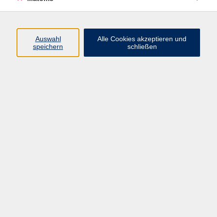
Öffnungszeiten
Auswahl
Alle Cookies akzeptieren und
speichern
schließen
Montag bis Freitag
9 - 12 Uhr
Donnerstag
15 - 17 Uhr
und nach Vereinbarung
Inhalte
Start
Programm
Themen/Reihen