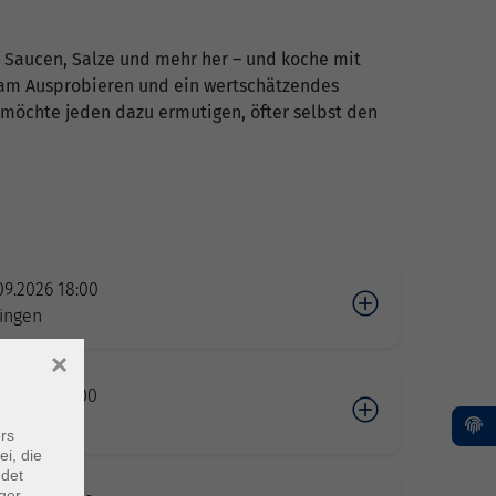
, Saucen, Salze und mehr her – und koche mit
e am Ausprobieren und ein wertschätzendes
ch möchte jeden dazu ermutigen, öfter selbst den
09.2026 18:00
ngen
×
09.2026 10:00
ngen
rs
ei, die
ndet
ger