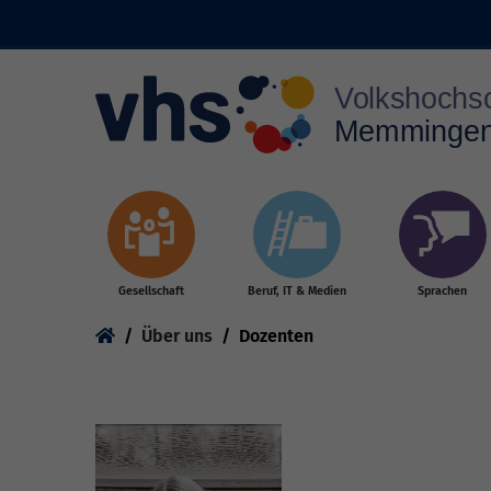
Skip to main content
Gesellschaft
Beruf, IT & Medien
Sprachen
You are here:
Über uns
Dozenten