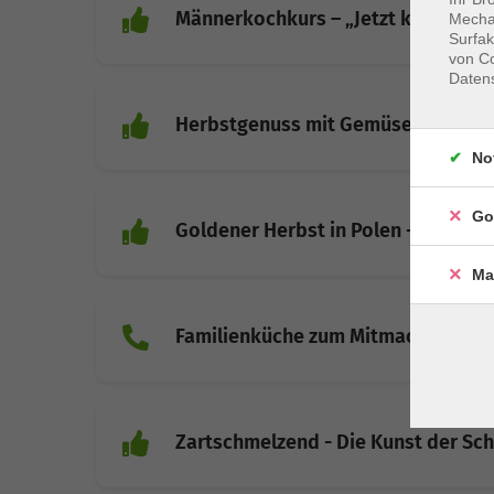
Männerkochkurs – „Jetzt koche ich 
Mechan
Surfak
von Co
Daten
Herbstgenuss mit Gemüse, Beeren 
No
Go
Goldener Herbst in Polen - Ein kul
Ma
Familienküche zum Mitmachen
Zartschmelzend - Die Kunst der Sc