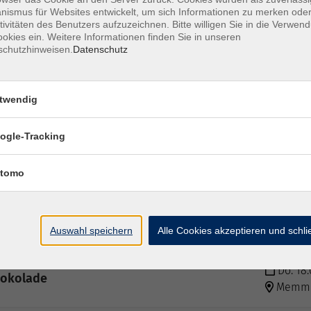
Mi. 07.
selber“
ismus für Websites entwickelt, um sich Informationen zu merken oder
Memmi
tivitäten des Benutzers aufzuzeichnen. Bitte willigen Sie in die Verwen
okies ein. Weitere Informationen finden Sie in unseren
schutzhinweisen.
Datenschutz
Fr. 16.
und Kräutern
Memmi
twendig
ogle-Tracking
Do. 19.
inarischer Abend
Memmi
tomo
Do. 21.
Memmi
Auswahl speichern
Alle Cookies akzeptieren und schl
Do. 18.
hokolade
Memmi