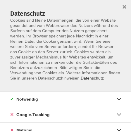
×
Datenschutz
Cookies sind kleine Datenmengen, die von einer Website
gesendet und vom Webbrowser des Nutzers während des
Surfens auf dem Computer des Nutzers gespeichert
Skip to main content
werden. Ihr Browser speichert jede Nachricht in einer
kleinen Datei, die Cookie genannt wird. Wenn Sie eine
weitere Seite vom Server anfordern, sendet Ihr Browser
Der Kurs konnte nicht gefunden werden.
das Cookie an den Server zurück. Cookies wurden als
zuverlässiger Mechanismus für Websites entwickelt, um
sich Informationen zu merken oder die Surfaktivitäten des
Benutzers aufzuzeichnen. Bitte willigen Sie in die
Verwendung von Cookies ein. Weitere Informationen finden
Impressum
Sie in unseren Datenschutzhinweisen.
Datenschutz
Barrierefreiheit
Datenschutzerklärung
Notwendig
AGB
Haftungsausschluss
Google-Tracking
Leichte Sprache
Widerruf
Matomo