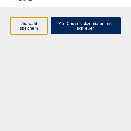
Öffnungszeiten
Auswahl
Alle Cookies akzeptieren und
speichern
schließen
Montag bis Freitag
9 - 12 Uhr
Donnerstag
15 - 17 Uhr
und nach Vereinbarung
Inhalte
Start
Programm
Themen/Reihen