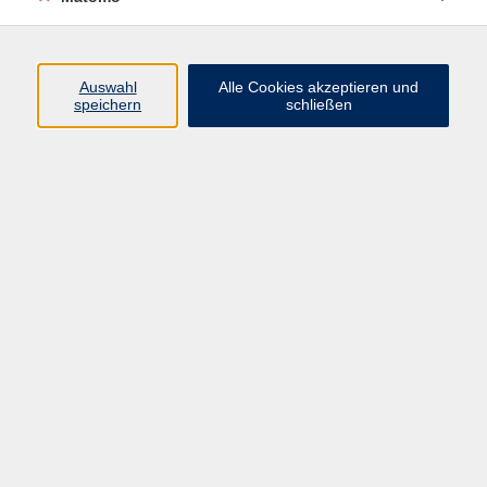
Öffnungszeiten
Auswahl
Alle Cookies akzeptieren und
speichern
schließen
Montag bis Freitag
9 - 12 Uhr
Donnerstag
15 - 17 Uhr
und nach Vereinbarung
Inhalte
Start
Programm
Themen/Reihen