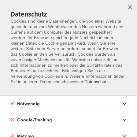
×
Datenschutz
Cookies sind kleine Datenmengen, die von einer Website
gesendet und vom Webbrowser des Nutzers während des
Surfens auf dem Computer des Nutzers gespeichert
Skip to main content
werden. Ihr Browser speichert jede Nachricht in einer
kleinen Datei, die Cookie genannt wird. Wenn Sie eine
weitere Seite vom Server anfordern, sendet Ihr Browser
Der Kurs konnte nicht gefunden werden.
das Cookie an den Server zurück. Cookies wurden als
zuverlässiger Mechanismus für Websites entwickelt, um
sich Informationen zu merken oder die Surfaktivitäten des
Benutzers aufzuzeichnen. Bitte willigen Sie in die
Verwendung von Cookies ein. Weitere Informationen finden
Impressum
Sie in unseren Datenschutzhinweisen.
Datenschutz
Barrierefreiheit
Datenschutzerklärung
Notwendig
AGB
Haftungsausschluss
Google-Tracking
Leichte Sprache
Widerruf
Matomo