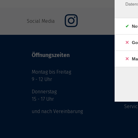
Daten
Social Media
No
Go
Öffnungszeiten
Inhal
Ma
Montag bis Freitag
Start
9 - 12 Uhr
Prog
Theme
Donnerstag
Berat
15 - 17 Uhr
Servic
und nach Vereinbarung