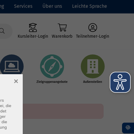
ng
Services
Über uns
Leichte Sprache
Kursleiter-Login
Warenkorb
Teilnehmer-Login
×
Online-Kurse
Zielgruppenangebote
Außenstellen
rs
ei, die
ndet
ger
 die
dung