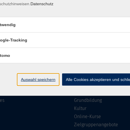
schutzhinweisen.
Datenschutz
Impressum
Barrierefreiheit
Datenschutzerklärung
AGB
twendig
ogle-Tracking
te
Programm
tomo
Gesellschaft
ramm
Beruf, IT & Medien
Auswahl speichern
Alle Cookies akzeptieren und schl
n/Reihen
Sprachen
ung
Gesundheit
es
Grundbildung
Kultur
Online-Kurse
Zielgruppenangebote