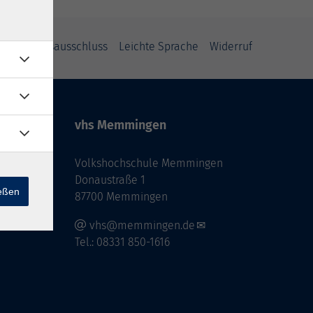
Haftungsausschluss
Leichte Sprache
Widerruf
vhs Memmingen
Volkshochschule Memmingen
Donaustraße 1
ießen
87700 Memmingen
vhs@memmingen.de
Tel.: 08331 850-1616