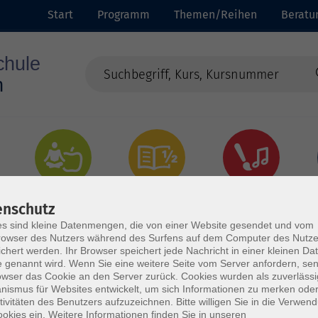
Start
Programm
Themen/Reihen
Beratu
Gesundheit
Grundbildung
Kultur
enschutz
s sind kleine Datenmengen, die von einer Website gesendet und vom
owser des Nutzers während des Surfens auf dem Computer des Nutze
chert werden. Ihr Browser speichert jede Nachricht in einer kleinen Dat
 genannt wird. Wenn Sie eine weitere Seite vom Server anfordern, se
owser das Cookie an den Server zurück. Cookies wurden als zuverlässi
ismus für Websites entwickelt, um sich Informationen zu merken oder
tivitäten des Benutzers aufzuzeichnen. Bitte willigen Sie in die Verwen
okies ein. Weitere Informationen finden Sie in unseren