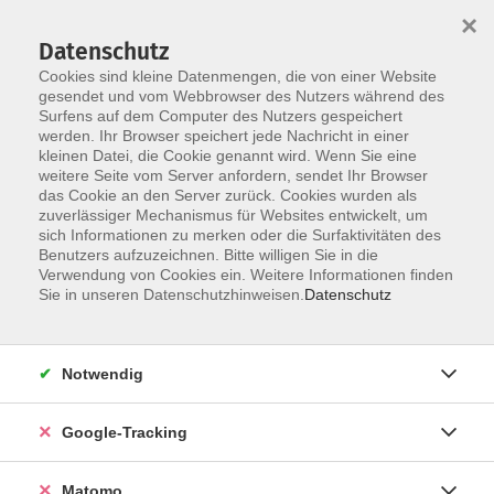
×
Datenschutz
Cookies sind kleine Datenmengen, die von einer Website
gesendet und vom Webbrowser des Nutzers während des
Surfens auf dem Computer des Nutzers gespeichert
Skip to main content
werden. Ihr Browser speichert jede Nachricht in einer
kleinen Datei, die Cookie genannt wird. Wenn Sie eine
weitere Seite vom Server anfordern, sendet Ihr Browser
Der Kurs konnte nicht gefunden werden.
das Cookie an den Server zurück. Cookies wurden als
zuverlässiger Mechanismus für Websites entwickelt, um
sich Informationen zu merken oder die Surfaktivitäten des
Benutzers aufzuzeichnen. Bitte willigen Sie in die
Verwendung von Cookies ein. Weitere Informationen finden
Impressum
Sie in unseren Datenschutzhinweisen.
Datenschutz
Barrierefreiheit
Datenschutzerklärung
Notwendig
AGB
Haftungsausschluss
Google-Tracking
Leichte Sprache
Widerruf
Matomo