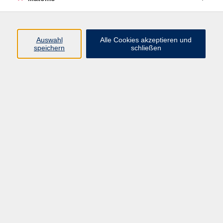
Öffnungszeiten
Auswahl
Alle Cookies akzeptieren und
speichern
schließen
Montag bis Freitag
9 - 12 Uhr
Donnerstag
15 - 17 Uhr
und nach Vereinbarung
Inhalte
Start
Programm
Themen/Reihen