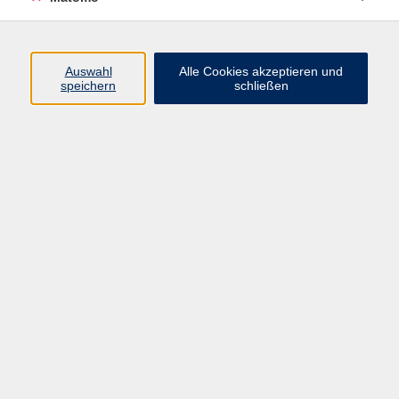
Öffnungszeiten
Auswahl
Alle Cookies akzeptieren und
speichern
schließen
Montag bis Freitag
9 - 12 Uhr
Donnerstag
15 - 17 Uhr
und nach Vereinbarung
Inhalte
Start
Programm
Themen/Reihen