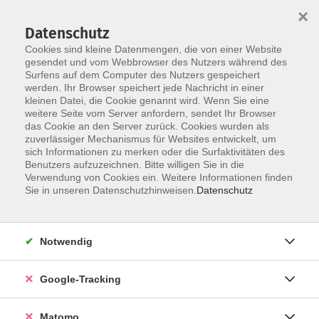
×
Datenschutz
Cookies sind kleine Datenmengen, die von einer Website
gesendet und vom Webbrowser des Nutzers während des
Surfens auf dem Computer des Nutzers gespeichert
Skip to main content
werden. Ihr Browser speichert jede Nachricht in einer
kleinen Datei, die Cookie genannt wird. Wenn Sie eine
weitere Seite vom Server anfordern, sendet Ihr Browser
Der Kurs konnte nicht gefunden werden.
das Cookie an den Server zurück. Cookies wurden als
zuverlässiger Mechanismus für Websites entwickelt, um
sich Informationen zu merken oder die Surfaktivitäten des
Benutzers aufzuzeichnen. Bitte willigen Sie in die
Verwendung von Cookies ein. Weitere Informationen finden
Impressum
Sie in unseren Datenschutzhinweisen.
Datenschutz
Barrierefreiheit
Datenschutzerklärung
Notwendig
AGB
Haftungsausschluss
Google-Tracking
Leichte Sprache
Widerruf
Matomo