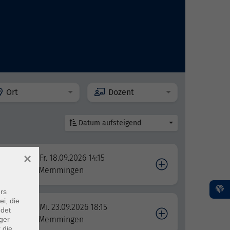
Ort
Dozent
Datum aufsteigend
×
Fr. 18.09.2026 14:15
Memmingen
rs
ei, die
Mi. 23.09.2026 18:15
ndet
ung
Memmingen
ger
 die