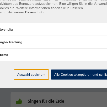
tivitäten des Benutzers aufzuzeichnen. Bitte willigen Sie in die Verwen
okies ein. Weitere Informationen finden Sie in unseren
schutzhinweisen.
Datenschutz
Zupf- und Schlagkurs für Gitarre und Uku
twendig
Bluesgitarre für Anfänger/innen und
Wiedereinsteiger/innen
ogle-Tracking
tomo
Mystik in Raum und Zeit
Auswahl speichern
Alle Cookies akzeptieren und schl
Mystik in Raum und Zeit
Singen für die Erde