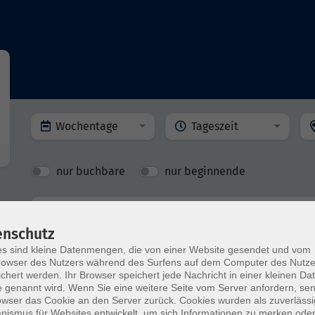
Wochentage
Tageszeit
nur buchbare
nur beginnende
Albanische Lieder und Tänze für Kinder
enschutz
s sind kleine Datenmengen, die von einer Website gesendet und vom
owser des Nutzers während des Surfens auf dem Computer des Nutze
chert werden. Ihr Browser speichert jede Nachricht in einer kleinen Dat
 genannt wird. Wenn Sie eine weitere Seite vom Server anfordern, se
Gitarre für Anfänger/innen - Liedbegleit
owser das Cookie an den Server zurück. Cookies wurden als zuverlässi
ismus für Websites entwickelt, um sich Informationen zu merken oder