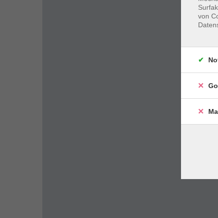
Surfak
von Co
Daten
No
Go
Ma