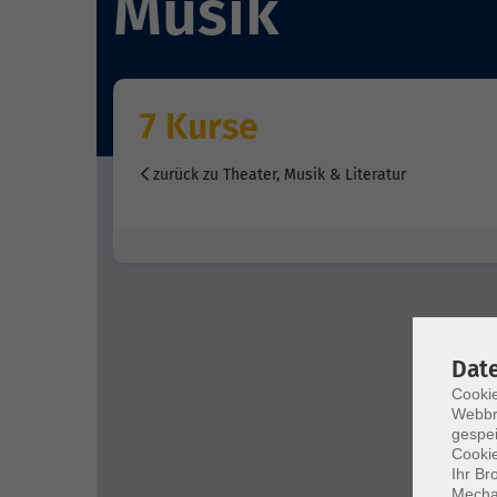
Musik
7 Kurse
zurück zu Theater, Musik & Literatur
Dat
Cookie
Webbr
gespei
Cookie
Ihr Br
Mechan