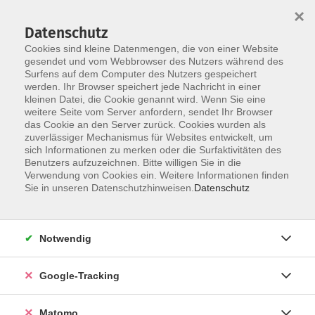
×
Datenschutz
Cookies sind kleine Datenmengen, die von einer Website
gesendet und vom Webbrowser des Nutzers während des
Surfens auf dem Computer des Nutzers gespeichert
Skip to main content
werden. Ihr Browser speichert jede Nachricht in einer
kleinen Datei, die Cookie genannt wird. Wenn Sie eine
weitere Seite vom Server anfordern, sendet Ihr Browser
das Cookie an den Server zurück. Cookies wurden als
Wochen(end)- & Tagesseminare
zuverlässiger Mechanismus für Websites entwickelt, um
sich Informationen zu merken oder die Surfaktivitäten des
Benutzers aufzuzeichnen. Bitte willigen Sie in die
Verwendung von Cookies ein. Weitere Informationen finden
Sie in unseren Datenschutzhinweisen.
Datenschutz
10 Kurse
Notwendig
zurück zu Entspannung & Wellness
Google-Tracking
Matomo