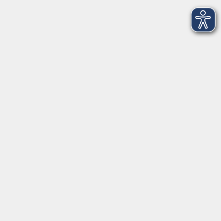
Sprachen
Gesundheit
Grundbildung
Kultur
Online-Kurse
Zielgruppenangebote
Außenstellen
vhs Memmingen
Volkshochschule Memmingen
Donaustraße 1
87700 Memmingen
vhs@memmingen.de
Tel.: 08331 850-1616