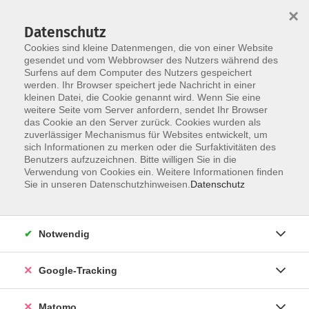
×
Datenschutz
Cookies sind kleine Datenmengen, die von einer Website
gesendet und vom Webbrowser des Nutzers während des
Surfens auf dem Computer des Nutzers gespeichert
Skip to main content
You are here:
werden. Ihr Browser speichert jede Nachricht in einer
Über uns
Dozenten
kleinen Datei, die Cookie genannt wird. Wenn Sie eine
weitere Seite vom Server anfordern, sendet Ihr Browser
das Cookie an den Server zurück. Cookies wurden als
Goumou, Vanessa
zuverlässiger Mechanismus für Websites entwickelt, um
sich Informationen zu merken oder die Surfaktivitäten des
Pädagogin B.A., Abenteuer-
Benutzers aufzuzeichnen. Bitte willigen Sie in die
Verwendung von Cookies ein. Weitere Informationen finden
und Erlebnispädagogik M.A.,
Sie in unseren Datenschutzhinweisen.
Datenschutz
Snowboardlehrerin, Allgäuer
Wildkräuterführerin
Notwendig
Mabon - Herbst-Tag-und-Nachtgleiche -
Google-Tracking
Onlinekurs
Mo. 21.09.2026 20:00
Matomo