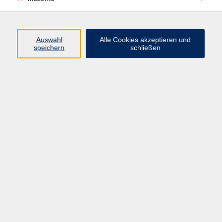
Home-Learner
Auswahl
Alle Cookies akzeptieren und
speichern
schließen
Naturkosmetik selber machen
Sa. 10.10.2026 13:30
Memmingen
Singen für die Erde
So. 11.10.2026 13:30
Memmingen