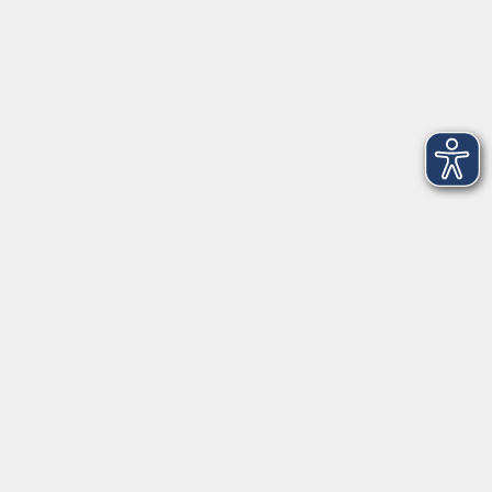
Gesellschaft
Beruf, IT & Medien
Sprachen
Gesundheit
Grundbildung
Kultur
Online-Kurse
Zielgruppenangebote
Außenstellen
vhs Memmingen
Volkshochschule Memmingen
Donaustraße 1
87700 Memmingen